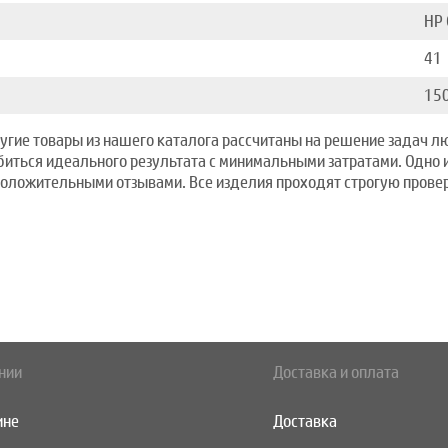
HP 
41
15
другие товары из нашего каталога рассчитаны на решение задач л
биться идеального результата с минимальными затратами. Одно 
оложительными отзывами. Все изделия проходят строгую провер
нии
Доставка и оплата
ине
Доставка