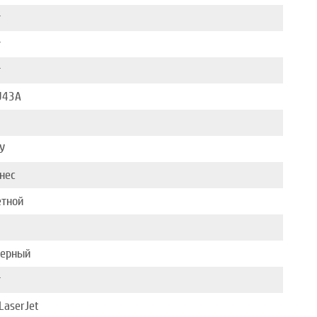
т
т
т
U43A
У
нес
етной
зерный
т
LaserJet