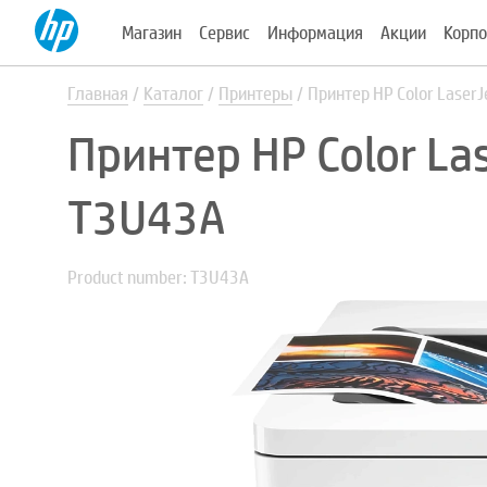
Магазин
Сервис
Информация
Акции
Корпо
Главная
Каталог
Принтеры
Принтер HP Color Laser
Принтер HP Color La
T3U43A
Product number: T3U43A