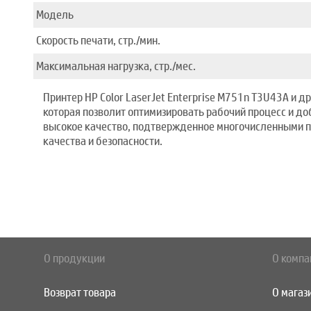
Модель
Скорость печати, стр./мин.
Максимальная нагрузка, стр./мес.
Принтер HP Color LaserJet Enterprise M751n T3U43A и 
которая позволит оптимизировать рабочий процесс и до
высокое качество, подтвержденное многочисленными п
качества и безопасности.
О продукции
О компа
Возврат товара
О магаз