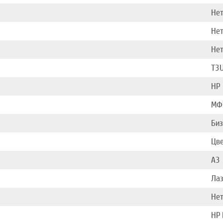
Не
Не
Не
T3
HP
МФ
Биз
Цв
A3
Ла
Не
HP 