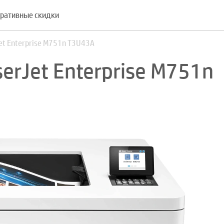
ративные скидки
Jet Enterprise M751n T3U43A
serJet Enterprise M751n