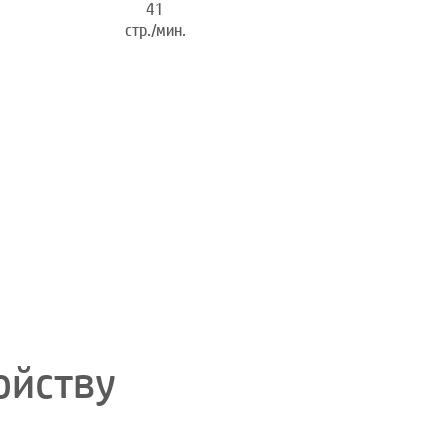
41
стр./мин.
ойству