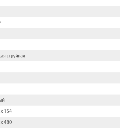
е
ая струйная
ый
 x 154
 x 480