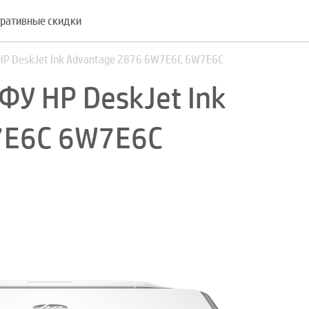
ративные скидки
HP DeskJet Ink Advantage 2876 6W7E6C 6W7E6C
ФУ HP DeskJet Ink
7E6C 6W7E6C