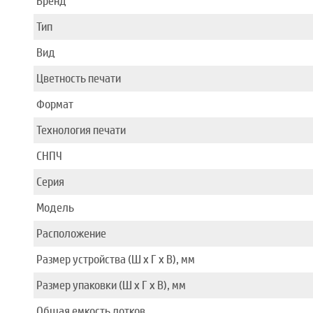
Бренд
Тип
Вид
Цветность печати
Формат
Технология печати
СНПЧ
Серия
Модель
Расположение
Размер устройства (Ш x Г x В), мм
Размер упаковки (Ш x Г x В), мм
Общая емкость лотков