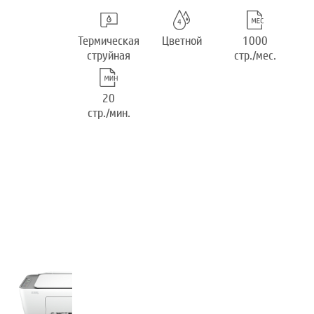
Термическая
Цветной
1000
струйная
стр./мес.
20
стр./мин.