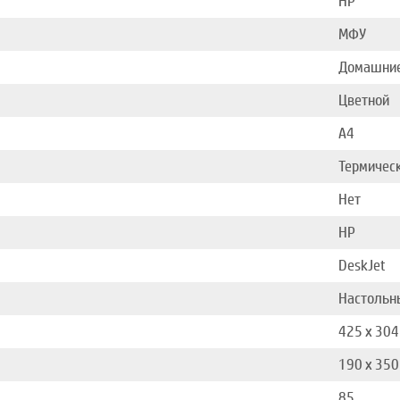
HP
МФУ
Домашни
Цветной
A4
Термическ
Нет
HP
DeskJet
Настольн
425 x 304
190 x 350
85