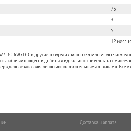
75
3
5
12 месяц
W7E6C 6W7E6C и другие товары из нашего каталога рассчитаны н
ть рабочий процесс и добиться идеального результата с минима
твержденное многочисленными положительными отзывами. Все из
нии
Доставка и оплата