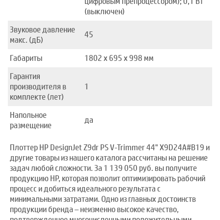
цифровым препроцессором); 0,1 Вт
(выключен)
Звуковое давление
45
макс. (дБ)
Габариты
1802 x 695 x 998 мм
Гарантия
производителя в
1
комплекте (лет)
Напольное
да
размещение
Плоттер HP DesignJet Z9dr PS V-Trimmer 44" X9D24A#B19 и
другие товары из нашего каталога рассчитаны на решение
задач любой сложности. За 1 139 050 руб. вы получите
продукцию HP, которая позволит оптимизировать рабочий
процесс и добиться идеального результата с
минимальными затратами. Одно из главных достоинств
продукции бренда – неизменно высокое качество,
подтвержденное многочисленными положительными