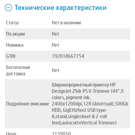
Технические характеристики
Статус
Нет в наличии
По акции
Нет
Новинка
Нет
GTIN
192018667754
Бесплатная
Нет
доставка
Широкоформатный принтер HP
DesignJet Z9dr PS V-Trimmer (44",9
colors, pigment ink,
Подробное описание
2400x1200dpi,128 Gb(virtual),500Gb
HDD, GigEth/host USB type-
A,stand,singlesheet & 2-roll
feed,autocutteVertical Trimmer)
Цена
1139050