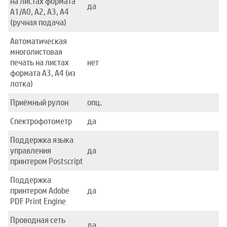
на листах формата
да
А1/А0, А2, А3, А4
(ручная подача)
Автоматическая
многолистовая
печать на листах
нет
формата А3, А4 (из
лотка)
Приёмный рулон
опц.
Спектрофотометр
да
Поддержка языка
управления
да
принтером Postscript
Поддержка
принтером Adobe
да
PDF Print Engine
Проводная сеть
да