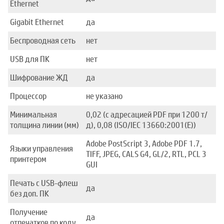
Ethernet
Gigabit Ethernet
да
Беспроводная сеть
нет
USB для ПК
нет
Шифрование ЖД
да
Процессор
не указано
Минимальная
0,02 (с адресацией PDF при 1200 т/
толщина линии (мм)
д), 0,08 (ISO/IEC 13660:2001(E))
Adobe PostScript 3, Adobe PDF 1.7,
Языки управления
TIFF, JPEG, CALS G4, GL/2, RTL, PCL 3
принтером
GUI
Печать с USB-флеш
да
без доп. ПК
Получение
да
отпечатков по коду