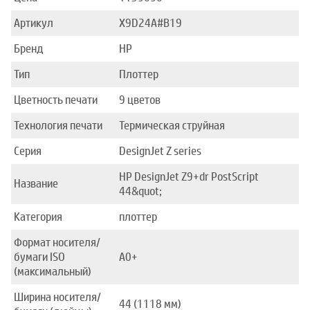
Артикул
X9D24A#B19
Бренд
HP
Тип
Плоттер
Цветность печати
9 цветов
Технология печати
Термическая струйная
Серия
DesignJet Z series
HP DesignJet Z9+dr PostScript
Название
44&quot;
Категория
плоттер
Формат носителя/
бумаги ISO
A0+
(максимальный)
Ширина носителя/
44 (1118 мм)