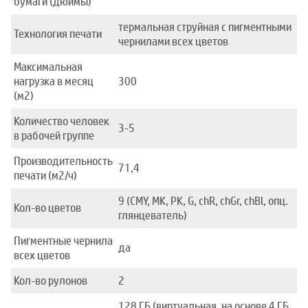
бумаги (дюймы)
термальная струйная с пигментными
Технология печати
чернилами всех цветов
Максимальная
нагрузка в месяц
300
(м2)
Количество человек
3-5
в рабочей группе
Производительность
71,4
печати (м2/ч)
9 (СMY, MK, PK, G, chR, chGr, chBl, опц.
Кол-во цветов
глянцеватель)
Пигментные чернила
да
всех цветов
Кол-во рулонов
2
128 ГБ (виртуальная, на основе 4 ГБ