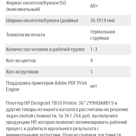
Формат носителя/бумаги ISO
A0+
(максимальный)
Ширина носителя/бумаги (дюймы)
36 (914 мм)
термальная
Технология печати
струйная
Количество человек в рабочей группе
1-3
Кол-во цветов
4
Кол-во рулонов
1
Поддержка принтером Adobe PDF Print
нет
Engine
Плоттер HP DesignJet T850 Printer 36" 2Y9H0A#B19 и
другие товары из нашего каталога рассчитаны на решение
задач любой сложности. За 361 266 руб. вы получите
продукцию HP, которая позволит оптимизировать рабочий
процесс и добиться идеального результата с
минимальными затратами. Одно из главных достоинств