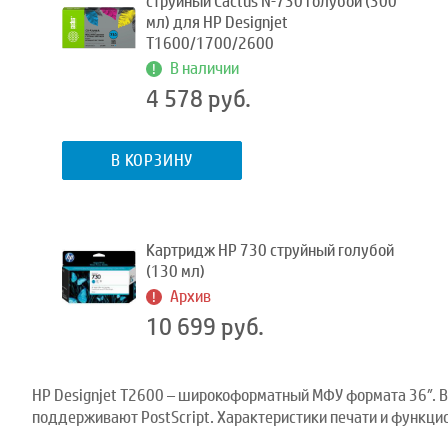
струйный Cactus №730 голубой (300
мл) для HP Designjet
T1600/1700/2600
В наличии
4 578 руб.
В КОРЗИНУ
Картридж HP 730 струйный голубой
(130 мл)
Архив
10 699 руб.
HP Designjet T2600 – широкоформатный МФУ формата 36″. В
поддерживают PostScript. Характеристики печати и функци