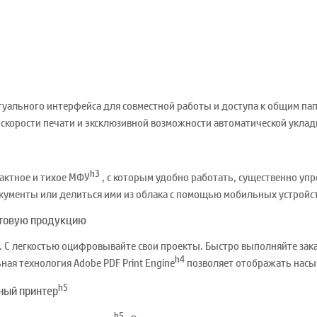
уального интерфейса для совместной работы и доступа к общим па
скорости печати и эксклюзивной возможности автоматической уклад
h3
актное и тихое МФУ
, с которым удобно работать, существенно уп
окументы или делиться ими из облака с помощью мобильных устройст
отовую продукцию
 С легкостью оцифровывайте свои проекты. Быстро выполняйте зака
h4
ная технология Adobe PDF Print Engine
позволяет отображать насы
h5
ный принтер
h5