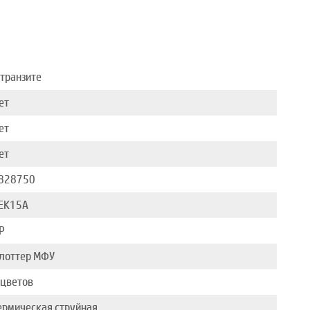
 транзите
ет
ет
ет
828750
EK15A
P
лоттер МФУ
 цветов
ермическая струйная