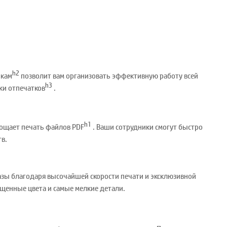
h2
пкам
позволит вам организовать эффективную работу всей
h3
ки отпечатков
.
h1
рощает печать файлов PDF
. Ваши сотрудники смогут быстро
в.
зы благодаря высочайшей скорости печати и эксклюзивной
щенные цвета и самые мелкие детали.