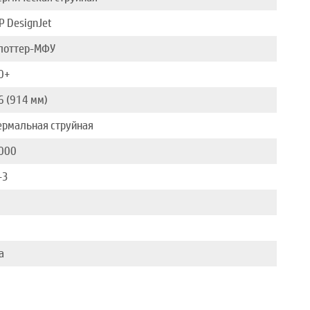
P DesignJet
лоттер-МФУ
0+
6 (914 мм)
ермальная струйная
000
-3
а