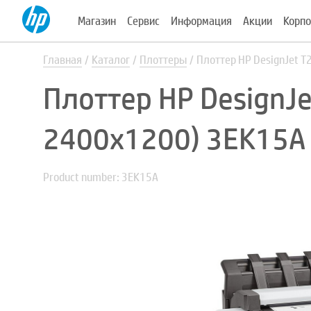
Магазин
Сервис
Информация
Акции
Корпо
Главная
Каталог
Плоттеры
Плоттер HP DesignJet T
Плоттер HP DesignJe
2400x1200) 3EK15A
Product number: 3EK15A