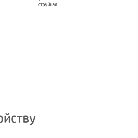
струйная
ойству