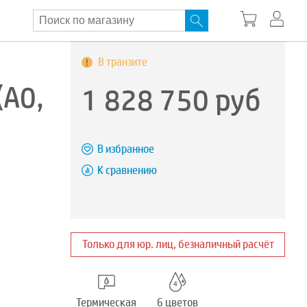
В транзите
(A0,
1 828 750
руб
В избранное
К сравнению
Только для юр. лиц, безналичный расчёт
Термическая
6 цветов