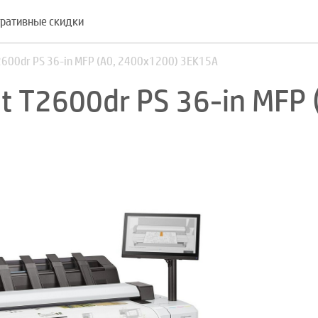
ративные скидки
2600dr PS 36-in MFP (A0, 2400x1200) 3EK15A
t T2600dr PS 36-in MFP 