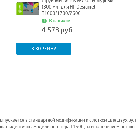
струйный Cactus №730 пурпурный
(300 мл) для HP Designjet
T1600/1700/2600
В наличии
4 578 руб.
В КОРЗИНУ
ыпускается в стандартной модификации и с лотком для двух рул
онал идентичны модели плоттера T1600, за исключением встроен