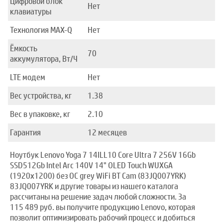
Цифровой блок
Нет
клавиатуры
Технология MAX-Q
Нет
Ёмкость
70
аккумулятора, Вт/Ч
LTE модем
Нет
Вес устройства, кг
1.38
Вес в упаковке, кг
2.10
Гарантия
12 месяцев
Ноутбук Lenovo Yoga 7 14ILL10 Core Ultra 7 256V 16Gb
SSD512Gb Intel Arc 140V 14" OLED Touch WUXGA
(1920x1200) без ОС grey WiFi BT Cam (83JQ007YRK)
83JQ007YRK и другие товары из нашего каталога
рассчитаны на решение задач любой сложности. За
115 489 руб. вы получите продукцию Lenovo, которая
позволит оптимизировать рабочий процесс и добиться