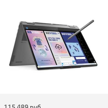
115 489
руб