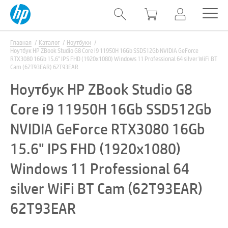
Главная
Каталог
Ноутбуки
Ноутбук HP ZBook Studio G8 Core i9 11950H 16Gb SSD512Gb NVIDIA GeForce
RTX3080 16Gb 15.6" IPS FHD (1920x1080) Windows 11 Professional 64 silver WiFi BT
Cam (62T93EAR) 62T93EAR
Ноутбук HP ZBook Studio G8
Core i9 11950H 16Gb SSD512Gb
NVIDIA GeForce RTX3080 16Gb
15.6" IPS FHD (1920x1080)
Windows 11 Professional 64
silver WiFi BT Cam (62T93EAR)
62T93EAR