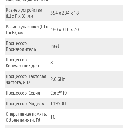
Размер устройства
354 x 234 x 18
(Ш x Г x В), мм
Размер упаковки (Ш x
480 x 310 x 70
Г x В), мм
Процессор,
Intel
Производитель
Процессор,
8
Количество ядер
Процессор, Тактовая
2,6 GHz
частота, GHZ
Процессор, Серия
Core™ i9
Процессор, Модель
11950H
Оперативная память,
16
Объем памяти, Гб