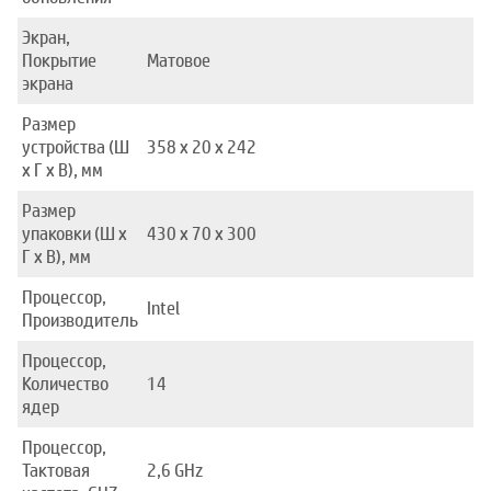
Экран,
Покрытие
Матовое
экрана
Размер
устройства (Ш
358 x 20 x 242
x Г x В), мм
Размер
упаковки (Ш x
430 x 70 x 300
Г x В), мм
Процессор,
Intel
Производитель
Процессор,
Количество
14
ядер
Процессор,
Тактовая
2,6 GHz