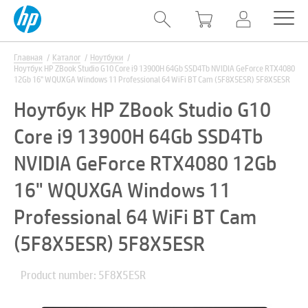
Главная
Каталог
Ноутбуки
Ноутбук HP ZBook Studio G10 Core i9 13900H 64Gb SSD4Tb NVIDIA GeForce RTX4080
12Gb 16" WQUXGA Windows 11 Professional 64 WiFi BT Cam (5F8X5ESR) 5F8X5ESR
Ноутбук HP ZBook Studio G10
Core i9 13900H 64Gb SSD4Tb
NVIDIA GeForce RTX4080 12Gb
16" WQUXGA Windows 11
Professional 64 WiFi BT Cam
(5F8X5ESR) 5F8X5ESR
Product number: 5F8X5ESR