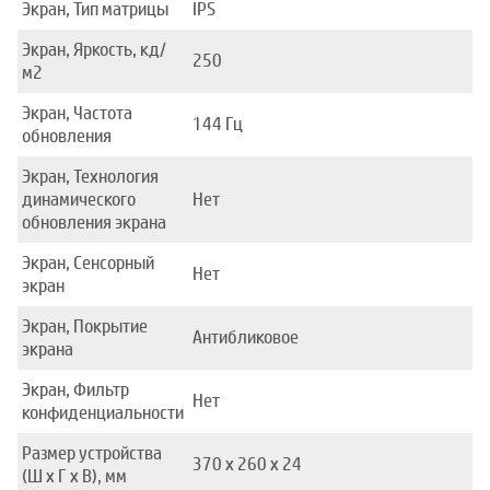
Экран, Тип матрицы
IPS
Экран, Яркость, кд/
250
м2
Экран, Частота
144 Гц
обновления
Экран, Технология
динамического
Нет
обновления экрана
Экран, Сенсорный
Нет
экран
Экран, Покрытие
Антибликовое
экрана
Экран, Фильтр
Нет
конфиденциальности
Размер устройства
370 x 260 x 24
(Ш x Г x В), мм