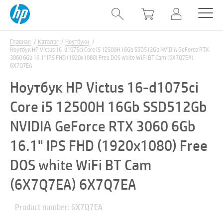
Главная
Каталог
Ноутбуки
Ноутбук HP Victus 16-d1075ci Core i5 12500H 16Gb SSD512Gb NVIDIA GeForce RTX
3060 6Gb 16.1" IPS FHD (1920x1080) Free DOS white WiFi BT Cam (6X7Q7EA)
6X7Q7EA
Ноутбук HP Victus 16-d1075ci
Core i5 12500H 16Gb SSD512Gb
NVIDIA GeForce RTX 3060 6Gb
16.1" IPS FHD (1920x1080) Free
DOS white WiFi BT Cam
(6X7Q7EA) 6X7Q7EA
Product number: 6X7Q7EA