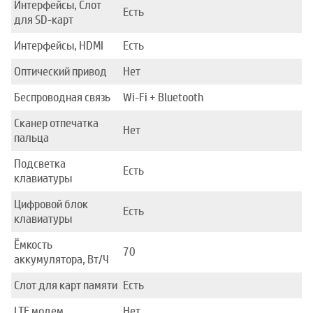
Интерфейсы, Слот
Есть
для SD-карт
Интерфейсы, HDMI
Есть
Оптический привод
Нет
Беспроводная связь
Wi-Fi + Bluetooth
Сканер отпечатка
Нет
пальца
Подсветка
Есть
клавиатуры
Цифровой блок
Есть
клавиатуры
Ёмкость
70
аккумулятора, Вт/Ч
Слот для карт памяти
Есть
LTE модем
Нет