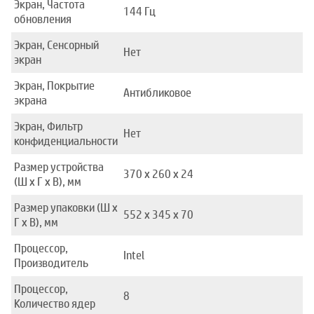
Экран, Частота
144 Гц
обновления
Экран, Сенсорный
Нет
экран
Экран, Покрытие
Антибликовое
экрана
Экран, Фильтр
Нет
конфиденциальности
Размер устройства
370 x 260 x 24
(Ш x Г x В), мм
Размер упаковки (Ш x
552 x 345 x 70
Г x В), мм
Процессор,
Intel
Производитель
Процессор,
8
Количество ядер