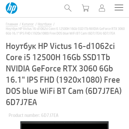
Главная
Каталог
Ноутбуки
Ноутбук HP Victus 16-d1062ci Core i5 12500H 16Gb SSD1Tb NVIDIA GeForce RTX 3060
6Gb 16.1" IPS FHD (1920x1080) Free DOS blue WiFi BT Cam (6D7J7EA) 6D7J7EA
Ноутбук HP Victus 16-d1062ci
Core i5 12500H 16Gb SSD1Tb
NVIDIA GeForce RTX 3060 6Gb
16.1" IPS FHD (1920x1080) Free
DOS blue WiFi BT Cam (6D7J7EA)
6D7J7EA
Product number: 6D7J7EA