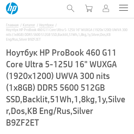
Главная
Каталог
Ноутбуки
Ноутбук HP ProBook 460 G11 Core Ultra 5-125U 16" WUXGA (1920x1200) UWVA 300
nits (1x8GB) DDR5 5600 512GB SSD,Backlit,51Wh,1,8kg,1y,Silver,Dos,KB
Eng/Rus,Silver B9ZF2ET
Ноутбук HP ProBook 460 G11
Core Ultra 5-125U 16" WUXGA
(1920x1200) UWVA 300 nits
(1x8GB) DDR5 5600 512GB
SSD,Backlit,51Wh,1,8kg,1y,Silve
r,Dos,KB Eng/Rus,Silver
B9ZF2ET