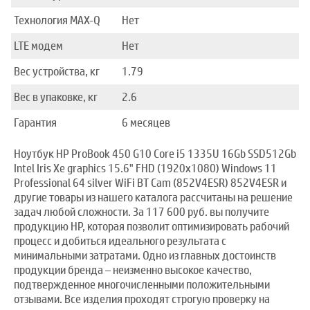
Технология MAX-Q
Нет
LTE модем
Нет
Вес устройства, кг
1.79
Вес в упаковке, кг
2.6
Гарантия
6 месяцев
Ноутбук HP ProBook 450 G10 Core i5 1335U 16Gb SSD512Gb
Intel Iris Xe graphics 15.6" FHD (1920x1080) Windows 11
Professional 64 silver WiFi BT Cam (852V4ESR) 852V4ESR и
другие товары из нашего каталога рассчитаны на решение
задач любой сложности. За 117 600 руб. вы получите
продукцию HP, которая позволит оптимизировать рабочий
процесс и добиться идеального результата с
минимальными затратами. Одно из главных достоинств
продукции бренда – неизменно высокое качество,
подтвержденное многочисленными положительными
отзывами. Все изделия проходят строгую проверку на