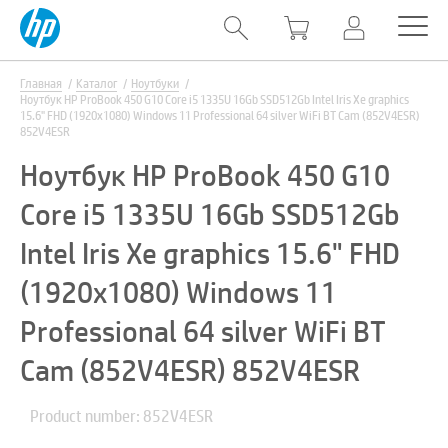
Главная
Каталог
Ноутбуки
Ноутбук HP ProBook 450 G10 Core i5 1335U 16Gb SSD512Gb Intel Iris Xe graphics
15.6" FHD (1920x1080) Windows 11 Professional 64 silver WiFi BT Cam (852V4ESR)
852V4ESR
Ноутбук HP ProBook 450 G10
Core i5 1335U 16Gb SSD512Gb
Intel Iris Xe graphics 15.6" FHD
(1920x1080) Windows 11
Professional 64 silver WiFi BT
Cam (852V4ESR) 852V4ESR
Product number: 852V4ESR