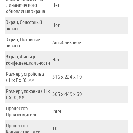
динамического
Нет
обновления экрана
Экран, Сенсорный
Нет
экран
Экран, Покрытие
Антибликовое
экрана
Экран, Фильтр
Нет
конфиденциальности
Размер устройства
316 х 224 х 19
(Ш x Г x В), мм
Размер упаковки (Ш x
305 x 449 x 69
Г x В), мм
Процессор,
Intel
Производитель
Процессор,
10
Количество ядер