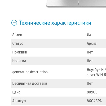
Технические характеристики
Архив
Да
Статус
Архив
По акции
Нет
Новинка
Нет
Ноутбук HP 
generation description
silver WiFi
Бесплатная доставка
Нет
Цена
80905
Артикул
86Q45PA