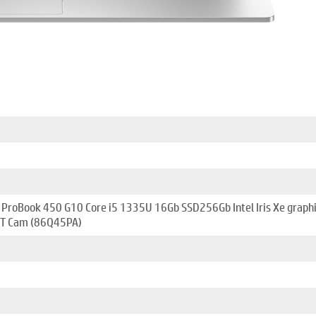
ProBook 450 G10 Core i5 1335U 16Gb SSD256Gb Intel Iris Xe graph
 BT Cam (86Q45PA)