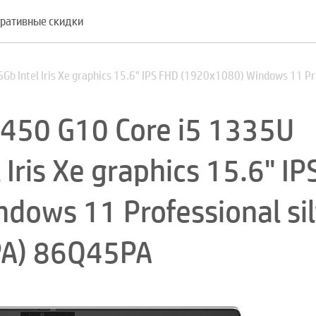
ративные скидки
 Intel Iris Xe graphics 15.6" IPS FHD (1920x1080) Windows 11 Pr
450 G10 Core i5 1335U
ris Xe graphics 15.6" IP
dows 11 Professional sil
PA) 86Q45PA