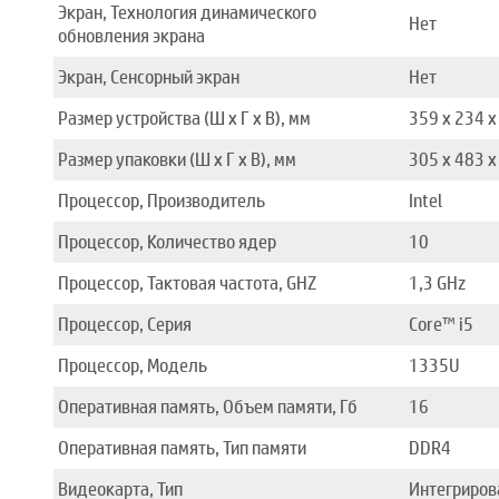
Экран, Технология динамического
Нет
обновления экрана
Экран, Сенсорный экран
Нет
Размер устройства (Ш x Г x В), мм
359 x 234 x
Размер упаковки (Ш x Г x В), мм
305 x 483 x
Процессор, Производитель
Intel
Процессор, Количество ядер
10
Процессор, Тактовая частота, GHZ
1,3 GHz
Процессор, Серия
Core™ i5
Процессор, Модель
1335U
Оперативная память, Объем памяти, Гб
16
Оперативная память, Тип памяти
DDR4
Видеокарта, Тип
Интегриров