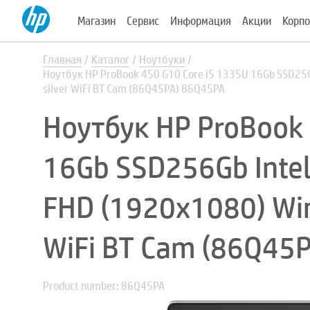
Магазин
Сервис
Информация
Акции
Корпо
Главная
Каталог
Ноутбуки
Ноутбук HP ProBook 450 G10 Core i5 1335U 16Gb SSD256Gb
silver WiFi BT Cam (86Q45PA) 86Q45PA
Ноутбук HP ProBook 
16Gb SSD256Gb Intel I
FHD (1920x1080) Win
WiFi BT Cam (86Q45
Product number: 86Q45PA