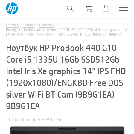
Главная
Каталог
Ноутбуки
Ноутбук HP ProBook 440 G10 Core i5 1335U 16Gb SSD512Gb Intel Iris Xe graphics 14"
IPS FHD (1920x1080)/ENGKBD Free DOS silver WiFi BT Cam (9B9G1EA) 9B9G1EA
Ноутбук HP ProBook 440 G10
Core i5 1335U 16Gb SSD512Gb
Intel Iris Xe graphics 14" IPS FHD
(1920x1080)/ENGKBD Free DOS
silver WiFi BT Cam (9B9G1EA)
9B9G1EA
Product number: 9B9G1EA