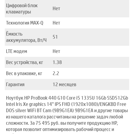
Цифровой блок
Нет
клавиатуры
Технология MAX-Q
Нет
Ёмкость
51
аккумулятора, Вт/Ч
LTE модем
Нет
Вес устройства, кг
1.38
Вес в упаковке, кг
2.2
Гарантия
12 месяцев
Ноутбук HP ProBook 440 G10 Core i5 1335U 16Gb SSD512Gb
Intel Iris Xe graphics 14" IPS FHD (1920x1080)/ENGKBD Free
DOS silver WiFi BT Cam (9B9G1EA) 9B9G1EA и другие товары
из нашего каталога рассчитаны на решение задач любой
сложности. За 75 495 руб. вы получите продукцию HP,
которая позволит оптимизировать рабочий процесс и