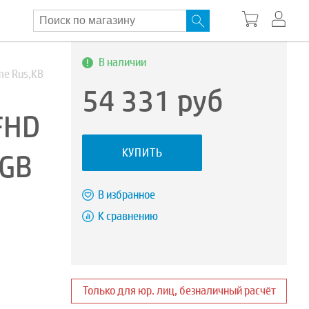
В наличии
me Rus,KB
54 331
руб
FHD
КУПИТЬ
2GB
В избранное
К сравнению
Только для юр. лиц, безналичный расчёт