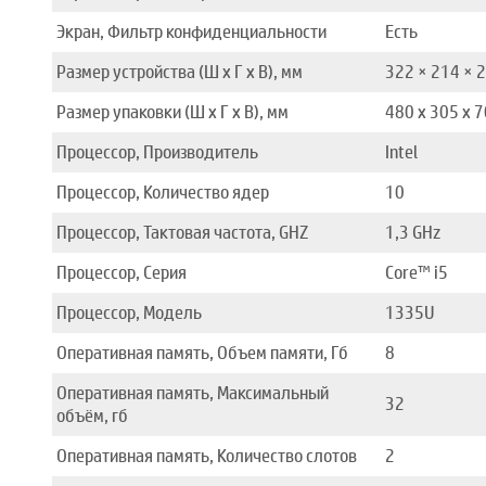
Экран, Фильтр конфиденциальности
Есть
Размер устройства (Ш x Г x В), мм
322 × 214 × 
Размер упаковки (Ш x Г x В), мм
480 x 305 x 7
Процессор, Производитель
Intel
Процессор, Количество ядер
10
Процессор, Тактовая частота, GHZ
1,3 GHz
Процессор, Серия
Core™ i5
Процессор, Модель
1335U
Оперативная память, Объем памяти, Гб
8
Оперативная память, Максимальный
32
объём, гб
Оперативная память, Количество слотов
2