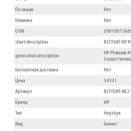
По акции
Нет
Новинка
Нет
GTIN
2001001368
short description
BJ3T0AT HP P
HP Probook 4
generation description
(существенно
Бесплатная доставка
Нет
Цена
54331
Артикул
BJ3T0AT-NC2
Бренд
HP
Тип
Ноутбук
Вид
Бизнес