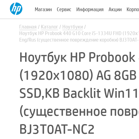
Магазин
Сервис
Информация
Акции
Корпо
Главная
Каталог
Ноутбуки
Ноутбук HP Probook 440 G10 Core i5-1334U FHD (1920x
Eng/Rus (существенное повреждение коробки) BJ3T0AT
Ноутбук HP Probook 
(1920x1080) AG 8GB
SSD,KB Backlit Win1
(существенное пов
BJ3T0AT-NC2