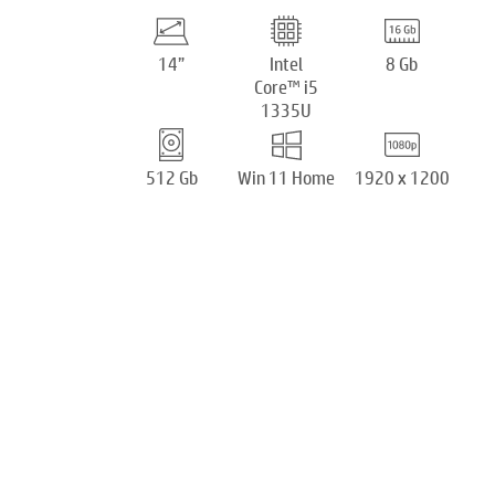
14”
Intel
8 Gb
Core™ i5
1335U
512 Gb
Win 11 Home
1920 x 1200