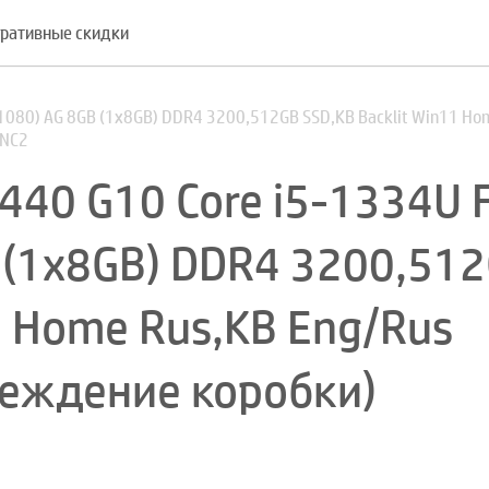
ративные скидки
1080) AG 8GB (1x8GB) DDR4 3200,512GB SSD,KB Backlit Win11 Ho
-NC2
440 G10 Core i5-1334U 
 (1x8GB) DDR4 3200,51
1 Home Rus,KB Eng/Rus
реждение коробки)