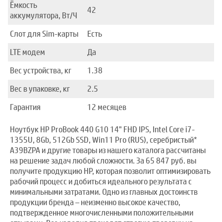
Ёмкость
42
аккумулятора, Вт/Ч
Слот для Sim-карты
Есть
LTE модем
Да
Вес устройства, кг
1.38
Вес в упаковке, кг
2.5
Гарантия
12 месяцев
Ноутбук HP ProBook 440 G10 14" FHD IPS, Intel Core i7-
1355U, 8Gb, 512Gb SSD, Win11 Pro (RUS), серебристый*
A39BZPA и другие товары из нашего каталога рассчитаны
на решение задач любой сложности. За 65 847 руб. вы
получите продукцию HP, которая позволит оптимизировать
рабочий процесс и добиться идеального результата с
минимальными затратами. Одно из главных достоинств
продукции бренда – неизменно высокое качество,
подтвержденное многочисленными положительными