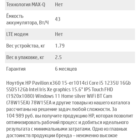
Технология MAX-Q
Нет
Ёмкость
43
аккумулятора, Вт/Ч
LTE модем
Нет
Вес устройства, кг
1.79
Вес в упаковке, кг
2.5
Гарантия
6 месяцев
Ноутбук HP Pavilion x360 15-er1014ci Core i5 1235U 16Gb
SSD512Gb Intel Iris Xe graphics 15.6" IPS Touch FHD
(1920x1080) Windows 11 Home silver WiFi BT Cam
(78W15EA) 78W15EA и другие товары из нашего каталога
рассчитаны на решение задач любой сложности. За
104 989 руб. вы получите продукцию HP, которая позволит
оптимизировать рабочий процесс и добиться идеального
результата с минимальными затратами. Одно из главных
достоинств продукции бренда – неизменно высокое