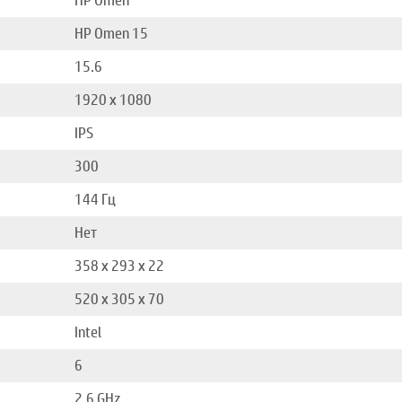
HP Omen
HP Omen 15
15.6
1920 x 1080
IPS
300
144 Гц
Нет
358 x 293 x 22
520 x 305 x 70
Intel
6
2,6 GHz