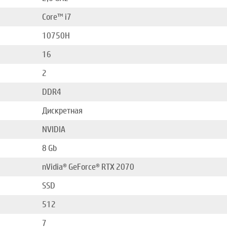
Core™ i7
10750H
16
2
DDR4
Дискретная
NVIDIA
8 Gb
nVidia® GeForce® RTX 2070
SSD
512
7