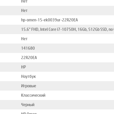
Нет
Нет
hp-omen-15-ek0039ur-22R20EA
15.6" FHD, Intel Core i7-10750H, 16Gb, 512Gb SSD, n
Нет
141680
22R20EA
HP
Ноутбук
Игровые
Классический
Черный