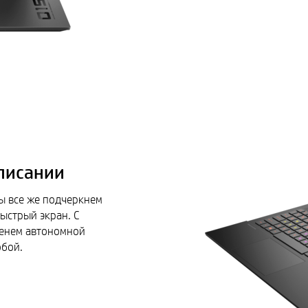
писании
мы все же подчеркнем
ыстрый экран. С
менем автономной
обой.