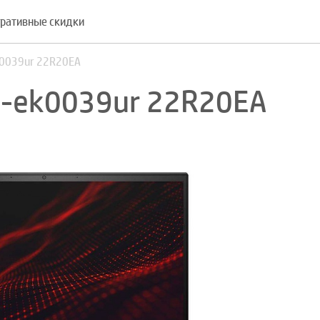
ративные скидки
k0039ur 22R20EA
5-ek0039ur 22R20EA