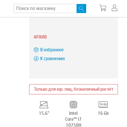
АРХИВ
В избранное
К сравнению
Только для юр. лиц, безналичный расчёт
15.6”
Intel
16 Gb
Core™ i7
10750H