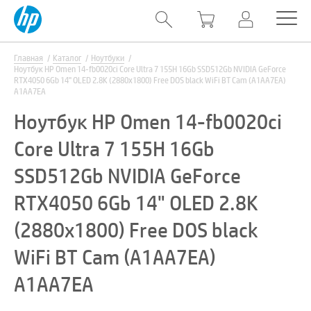
Главная
Каталог
Ноутбуки
Ноутбук HP Omen 14-fb0020ci Core Ultra 7 155H 16Gb SSD512Gb NVIDIA GeForce
RTX4050 6Gb 14" OLED 2.8K (2880x1800) Free DOS black WiFi BT Cam (A1AA7EA)
A1AA7EA
Ноутбук HP Omen 14-fb0020ci
Core Ultra 7 155H 16Gb
SSD512Gb NVIDIA GeForce
RTX4050 6Gb 14" OLED 2.8K
(2880x1800) Free DOS black
WiFi BT Cam (A1AA7EA)
A1AA7EA