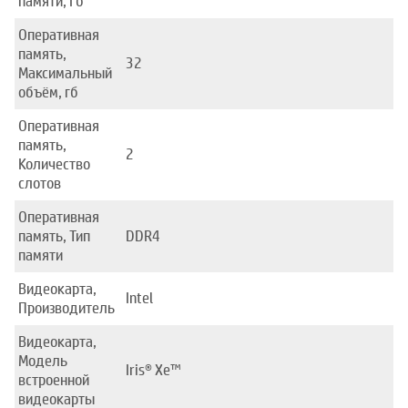
памяти, Гб
Оперативная
память,
32
Максимальный
объём, гб
Оперативная
память,
2
Количество
слотов
Оперативная
память, Тип
DDR4
памяти
Видеокарта,
Intel
Производитель
Видеокарта,
Модель
Iris® Xe™
встроенной
видеокарты