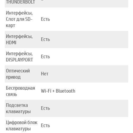
THUNDERBOLT
Интерфейсы,
Слот для SD-
Есть
карт
Интерфейсы,
Есть
HDMI
Интерфейсы,
Есть
DISPLAYPORT
Оптический
Нет
привод
Беспроводная
Wi-Fi + Bluetooth
связь
Подсветка
Есть
клавиатуры
Цифровой блок
Есть
клавиатуры