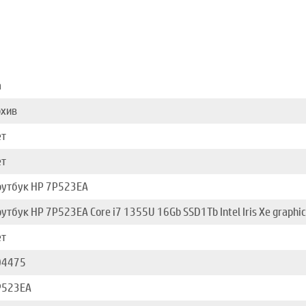
а
рхив
ет
ет
оутбук HP 7P523EA
утбук HP 7P523EA Core i7 1355U 16Gb SSD1Tb Intel Iris Xe graphic
ет
04475
P523EA