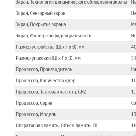
Экран, Технология динамического обновления экрана
Н
Экран, Сенсорный экран
Н
Экран, Покрытие экрана
М
Экран, Фильтр конфиденциальности
Н
Размер устройства (Ш x Г x В), мм
40
Размер упаковки (Ш x Г x В), мм
51
Процессор, Производитель
In
Процессор, Количество ядер
1
Процессор, Тактовая частота, GHZ
1,
Процессор, Серия
Co
Процессор, Модель
1
Оперативная память, Объем памяти, Гб
1