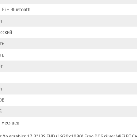
-Fi + Bluetooth
ет
сский
ть
ть
ет
1
ет
08
5
 месяцев
s Xe graphics 17.3" IPS FHD (1920x1080) Free DOS silver WiFi BT