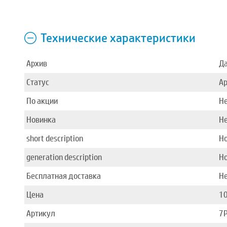
Технические характеристики
Архив
Д
Статус
А
По акции
Н
Новинка
Н
short description
Н
generation description
Но
Бесплатная доставка
Н
Цена
1
Артикул
7