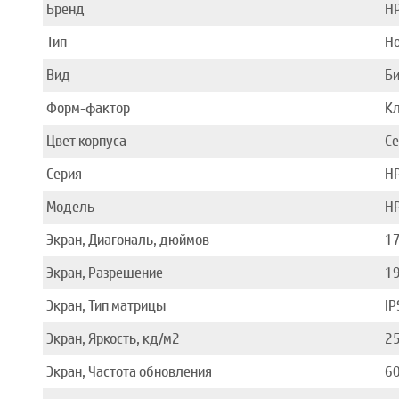
Бренд
H
Тип
Н
Вид
Би
Форм-фактор
Кл
Цвет корпуса
С
Серия
H
Модель
HP
Экран, Диагональ, дюймов
17
Экран, Разрешение
19
Экран, Тип матрицы
IP
Экран, Яркость, кд/м2
2
Экран, Частота обновления
60