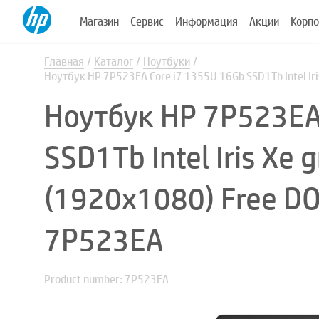
Магазин
Сервис
Информация
Акции
Корпо
Главная
Каталог
Ноутбуки
Ноутбук HP 7P523EA Core i7 1355U 16Gb SSD1Tb Intel Iri
Ноутбук HP 7P523EA
SSD1Tb Intel Iris Xe 
(1920x1080) Free DOS
7P523EA
Product number: 7P523EA