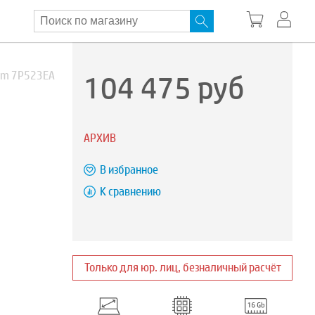
104 475
руб
 Cam 7P523EA
АРХИВ
В избранное
К сравнению
Только для юр. лиц, безналичный расчёт