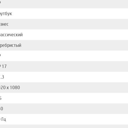
P
оутбук
знес
ассический
еребристый
P
 17
.3
20 x 1080
S
50
 Гц