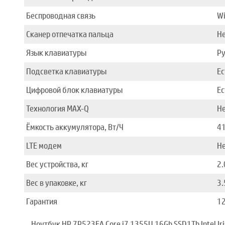
Беспроводная связь
Wi
Сканер отпечатка пальца
Н
Язык клавиатуры
Ру
Подсветка клавиатуры
Ес
Цифровой блок клавиатуры
Ес
Технология MAX-Q
Н
Ёмкость аккумулятора, Вт/Ч
4
LTE модем
Н
Вес устройства, кг
2.
Вес в упаковке, кг
3.
Гарантия
12
Ноутбук HP 7P523EA Core i7 1355U 16Gb SSD1Tb Intel Iri