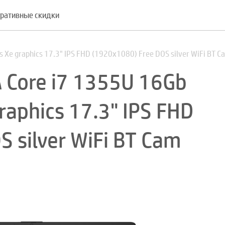
ративные скидки
s Xe graphics 17.3" IPS FHD (1920x1080) Free DOS silver WiFi BT
 Core i7 1355U 16Gb
graphics 17.3" IPS FHD
 silver WiFi BT Cam