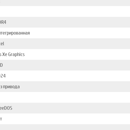
2
DR4
тегрированная
tel
is Xe Graphics
SD
024
з привода
reeDOS
т