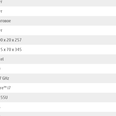
ет
ет
атовое
ет
0 х 20 х 257
5 x 70 x 345
tel
0
7 GHz
re™ i7
355U
6