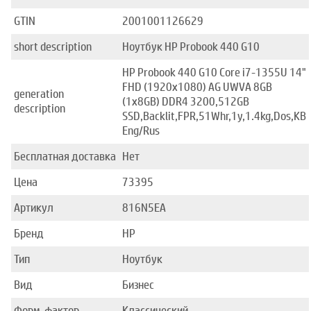
GTIN
2001001126629
short description
Ноутбук HP Probook 440 G10
HP Probook 440 G10 Core i7-1355U 14"
FHD (1920x1080) AG UWVA 8GB
generation
(1x8GB) DDR4 3200,512GB
description
SSD,Backlit,FPR,51Whr,1y,1.4kg,Dos,KB
Eng/Rus
Бесплатная доставка
Нет
Цена
73395
Артикул
816N5EA
Бренд
HP
Тип
Ноутбук
Вид
Бизнес
Форм-фактор
Классический