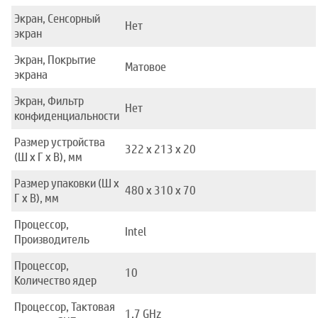
Экран, Сенсорный
Нет
экран
Экран, Покрытие
Матовое
экрана
Экран, Фильтр
Нет
конфиденциальности
Размер устройства
322 х 213 х 20
(Ш x Г x В), мм
Размер упаковки (Ш x
480 x 310 x 70
Г x В), мм
Процессор,
Intel
Производитель
Процессор,
10
Количество ядер
Процессор, Тактовая
1,7 GHz