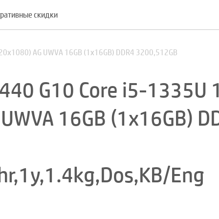
ративные скидки
1920x1080) AG UWVA 16GB (1x16GB) DDR4 3200,512GB
440 G10 Core i5-1335U 
 UWVA 16GB (1x16GB) D
hr,1y,1.4kg,Dos,KB/Eng