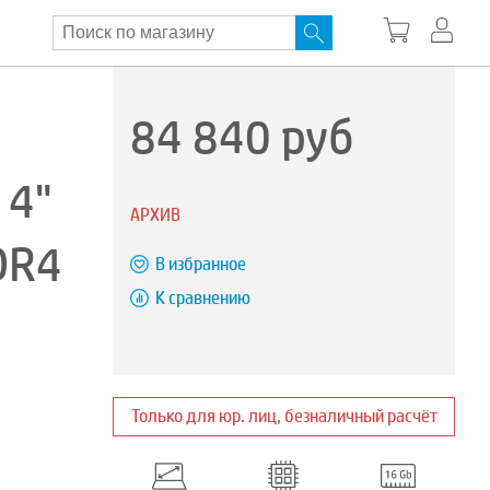
84 840
руб
14"
АРХИВ
DR4
В избранное
К сравнению
Только для юр. лиц, безналичный расчёт