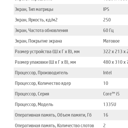
Экран, Тип матрицы
IPS
Экран, Яркость, кд/м2
250
Экран, Частота обновления
60 Гц
Экран, Покрытие экрана
Матовое
Размер устройства (Ш x Г x В), мм
322 х 213 х 
Размер упаковки (Ш x Г x В), мм
480 x 310 x 
Процессор, Производитель
Intel
Процессор, Количество ядер
10
Процессор, Серия
Core™ i5
Процессор, Модель
1335U
Оперативная память, Объем памяти, Гб
16
Оперативная память, Количество слотов
2