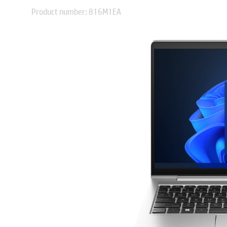
Product number: 816M1EA