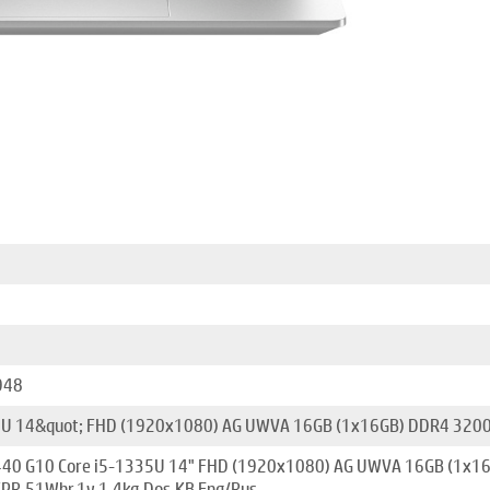
948
5U 14&quot; FHD (1920x1080) AG UWVA 16GB (1x16GB) DDR4 3200
440 G10 Core i5-1335U 14" FHD (1920x1080) AG UWVA 16GB (1x
FPR,51Whr,1y,1.4kg,Dos,KB Eng/Rus