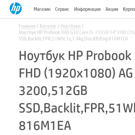
Магазин
Сервис
Информация
Акции
Корпо
Главная
Каталог
Ноутбуки
Ноутбук HP Probook 440 G10 Core i5-1335U 14" FHD (
SSD,Backlit,FPR,51Whr,1y,1.4kg,Dos,KB/Eng 816M1EA
Ноутбук HP Probook 
FHD (1920x1080) AG
3200,512GB
SSD,Backlit,FPR,51W
816M1EA