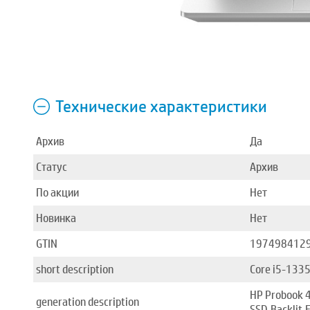
Технические характеристики
Архив
Да
Статус
Архив
По акции
Нет
Новинка
Нет
GTIN
197498412
short description
Core i5-133
HP Probook 
generation description
SSD,Backlit,