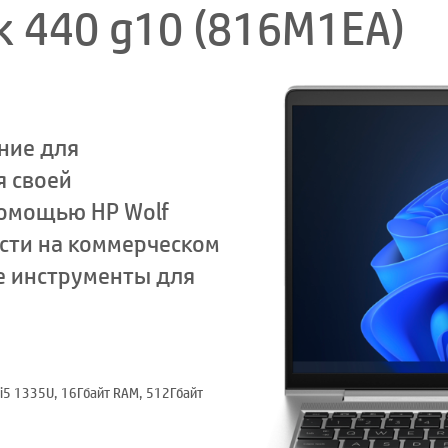
k 440 g10 (816M1EA)
ние для
 своей
помощью HP Wolf
ости на коммерческом
е инструменты для
™ i5 1335U, 16Гбайт RAM, 512Гбайт