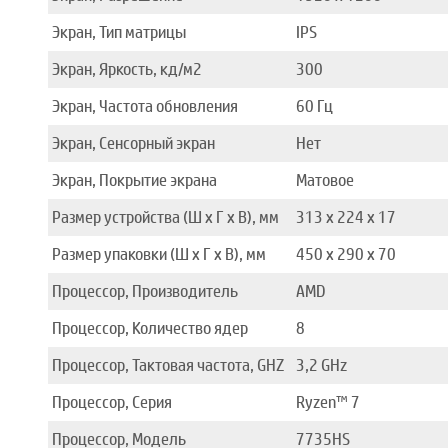
Экран, Тип матрицы
IPS
Экран, Яркость, кд/м2
300
Экран, Частота обновления
60 Гц
Экран, Сенсорный экран
Нет
Экран, Покрытие экрана
Матовое
Размер устройства (Ш x Г x В), мм
313 x 224 x 17
Размер упаковки (Ш x Г x В), мм
450 x 290 x 70
Процессор, Производитель
AMD
Процессор, Количество ядер
8
Процессор, Тактовая частота, GHZ
3,2 GHz
Процессор, Серия
Ryzen™ 7
Процессор, Модель
7735HS