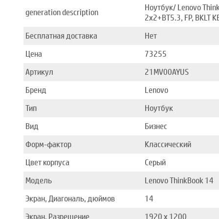
Ноутбук/ Lenovo Thin
generation description
2x2+BT5.3, FP, BKLT KB
Бесплатная доставка
Нет
Цена
73255
Артикул
21MV00AYUS
Бренд
Lenovo
Тип
Ноутбук
Вид
Бизнес
Форм-фактор
Классический
Цвет корпуса
Серый
Модель
Lenovo ThinkBook 14
Экран, Диагональ, дюймов
14
Экран, Разрешение
1920 x 1200