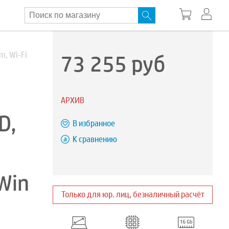
73 255
руб
m, Wi-Fi
АРХИВ
D,
В избранное
К сравнению
Win
Только для юр. лиц, безналичный расчёт