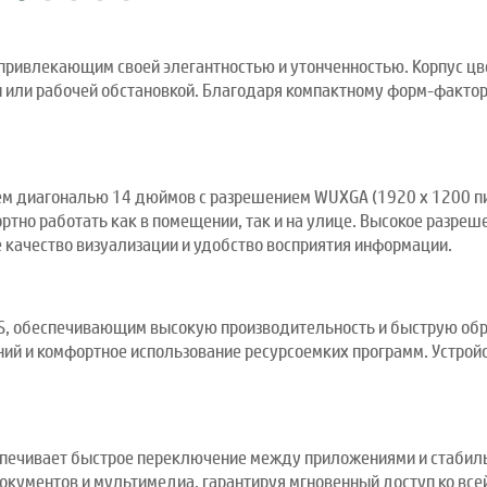
 привлекающим своей элегантностью и утонченностью. Корпус ц
или рабочей обстановкой. Благодаря компактному форм-фактору 
м диагональю 14 дюймов с разрешением WUXGA (1920 x 1200 пик
ртно работать как в помещении, так и на улице. Высокое разреш
качество визуализации и удобство восприятия информации.
, обеспечивающим высокую производительность и быструю обра
ий и комфортное использование ресурсоемких программ. Устрой
еспечивает быстрое переключение между приложениями и стаби
документов и мультимедиа, гарантируя мгновенный доступ ко в