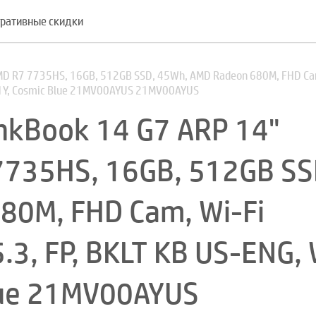
ративные скидки
MD R7 7735HS, 16GB, 512GB SSD, 45Wh, AMD Radeon 680M, FHD Ca
, 1Y, Cosmic Blue 21MV00AYUS 21MV00AYUS
nkBook 14 G7 ARP 14"
7735HS, 16GB, 512GB SS
80M, FHD Cam, Wi-Fi
3, FP, BKLT KB US-ENG, 
Blue 21MV00AYUS