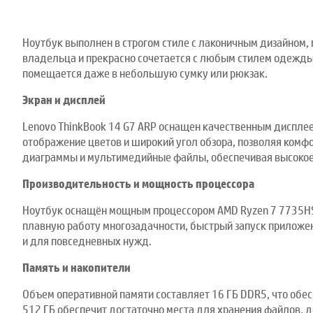
Ноутбук выполнен в строгом стиле с лаконичным дизайном,
владельца и прекрасно сочетается с любым стилем одежды 
помещается даже в небольшую сумку или рюкзак.
Экран и дисплей
Lenovo ThinkBook 14 G7 ARP оснащен качественным дисплее
отображение цветов и широкий угол обзора, позволяя комфо
диаграммы и мультимедийные файлы, обеспечивая высокое 
Производительность и мощность процессора
Ноутбук оснащён мощным процессором AMD Ryzen 7 7735HS
плавную работу многозадачности, быстрый запуск приложен
и для повседневных нужд.
Память и накопители
Объем оперативной памяти составляет 16 ГБ DDR5, что об
512 ГБ обеспечит достаточно места для хранения файлов, 