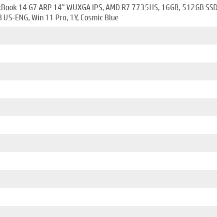
kBook 14 G7 ARP 14" WUXGA IPS, AMD R7 7735HS, 16GB, 512GB SS
 US-ENG, Win 11 Pro, 1Y, Cosmic Blue