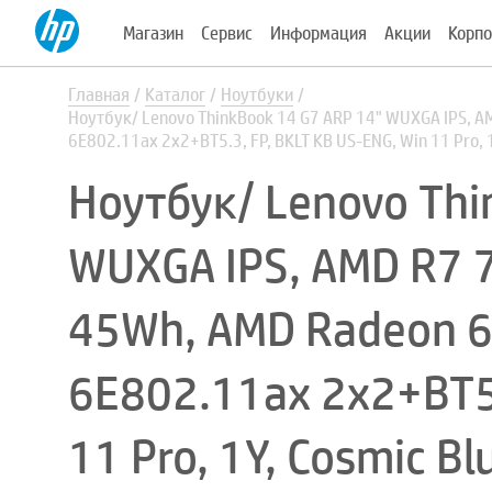
Магазин
Сервис
Информация
Акции
Корпо
Главная
Каталог
Ноутбуки
Ноутбук/ Lenovo ThinkBook 14 G7 ARP 14" WUXGA IPS, A
6E802.11ax 2x2+BT5.3, FP, BKLT KB US-ENG, Win 11 Pro
Ноутбук/ Lenovo Thi
WUXGA IPS, AMD R7 
45Wh, AMD Radeon 6
6E802.11ax 2x2+BT5.
11 Pro, 1Y, Cosmic 