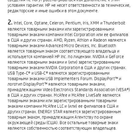
условиям гарантии. HP не несет ответственности за технические,
редакторские и иные ошибки в этом документе.
Intel, Core, Optane, Celeron, Pentium, Iris, XMM и Thunderbolt
являются товарными знаками или зарегистрированными
товарными знаками компании Intel Corporation или ее филиалов
в США и других странах. AMD, Ryzen, Athlon и Radeon являются
товарными знаками Advanced Micro Devices, Inc. Bluetooth
является товарным знаком соответствующего владельца и
используется компанией HP Inc. по лицензии. NVIDIA и GeForce
являются товарными знаками и (или) зарегистрированными
товарными знаками NVIDIA Corporation в США и других странах.
USB Type-C® и USB-C® являются зарегистрированными
товарными знаками USB Implementers Forum. DisplayPort™ и
логотип DisplayPort™ являются товарными знаками,
принадлежащими Video Electronics Standards Association (VESA®)
в США и других странах. McAfee и McAfee LiveSafe являются
товарными знаками или зарегистрированными товарными
знаками компании McAfee LLC и (или) ее филиалов в США и
других странах. ENERGY STAR является зарегистрированным
товарным знаком, принадлежащим Агентству по охране
окружающей среды (США). Все остальные товарные знаки
являются собственностью соответствующих владельцев.