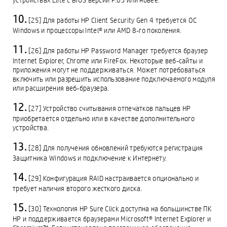
устройствах Elite с BIOS версии F.03 или новее.
[25] Для работы HP Client Security Gen 4 требуется ОС
Windows и процессоры Intel® или AMD 8-го поколения.
[26] Для работы HP Password Manager требуется браузер
Internet Explorer, Chrome или FireFox. Некоторые веб-сайты и
приложения могут не поддерживаться. Может потребоваться
включить или разрешить использование подключаемого модуля
или расширения веб-браузера.
[27] Устройство считывания отпечатков пальцев HP
приобретается отдельно или в качестве дополнительного
устройства.
[28] Для получения обновлений требуются регистрация
Защитника Windows и подключение к Интернету.
[29] Конфигурация RAID настраивается опционально и
требует наличия второго жесткого диска.
[30] Технология HP Sure Click доступна на большинстве ПК
HP и поддерживается браузерами Microsoft® Internet Explorer и