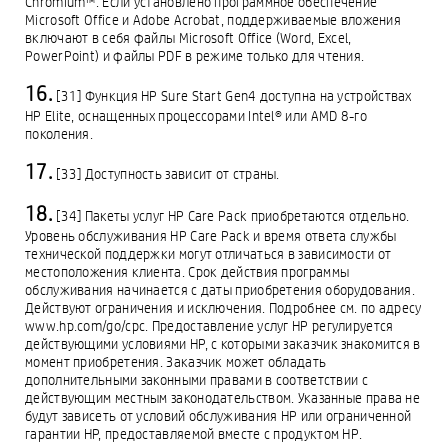
Chromium™. Если установлено программное обеспечение
Microsoft Office и Adobe Acrobat, поддерживаемые вложения
включают в себя файлы Microsoft Office (Word, Excel,
PowerPoint) и файлы PDF в режиме только для чтения.
[31] Функция HP Sure Start Gen4 доступна на устройствах
HP Elite, оснащенных процессорами Intel® или AMD 8-го
поколения.
[33] Доступность зависит от страны.
[34] Пакеты услуг HP Care Pack приобретаются отдельно.
Уровень обслуживания HP Care Pack и время ответа службы
технической поддержки могут отличаться в зависимости от
местоположения клиента. Срок действия программы
обслуживания начинается с даты приобретения оборудования.
Действуют ограничения и исключения. Подробнее см. по адресу
www.hp.com/go/cpc. Предоставление услуг HP регулируется
действующими условиями HP, с которыми заказчик знакомится в
момент приобретения. Заказчик может обладать
дополнительными законными правами в соответствии с
действующим местным законодательством. Указанные права не
будут зависеть от условий обслуживания HP или ограниченной
гарантии HP, предоставляемой вместе с продуктом HP.