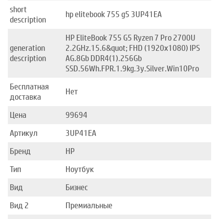
short
hp elitebook 755 g5 3UP41EA
description
HP EliteBook 755 G5 Ryzen 7 Pro 2700U
generation
2.2GHz.15.6&quot; FHD (1920x1080) IPS
description
AG.8Gb DDR4(1).256Gb
SSD.56Wh.FPR.1.9kg.3y.Silver.Win10Pro
Бесплатная
Нет
доставка
Цена
99694
Артикул
3UP41EA
Бренд
HP
Тип
Ноутбук
Вид
Бизнес
Вид 2
Премиальные