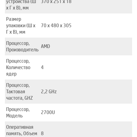
устройства (Ш
370 x 251 x 18
x Г x В), мм
Размер
упаковки (Ш x
70 x 480 x 305
Г x В), мм
Процессор,
AMD
Производитель
Процессор,
Количество
4
ядер
Процессор,
Тактовая
2,2 GHz
частота, GHZ
Процессор,
2700U
Модель
Оперативная
память, Объем
8