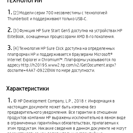
ТЕХНОЛОГИИ
[2] Модели серии 700 несовместимы с технологией
Thunderbolt и поддерживают только USB-C.
[3] Функция HP Sure Start Gen5 доступна на устройствах HP
EliteBook, оснащенных процессорами AMD 8-го поколения.
[4] Технология HP Sure Click доступна на определенных
платформах HP и поддерживается браузерами Microsoft®
Internet Explorer и Chromium™. Платформы указываются по
адресу http://h20195.www2.hp.com/v2/GetDocument.aspx?
docname=4AA7-0922ENW по мере доступности.
Характеристики
© HP Development Company, L.P., 2018 г. Информация в
настоящем документе может быть изменена без
предварительного уведомления. Все гарантии в отношении
продуктов компании HP выражены исключительно в явном виде
в ограниченных гарантийных обязательствах, прилагаемых к
этим продуктам. Никакие сведения в данном документе не могут