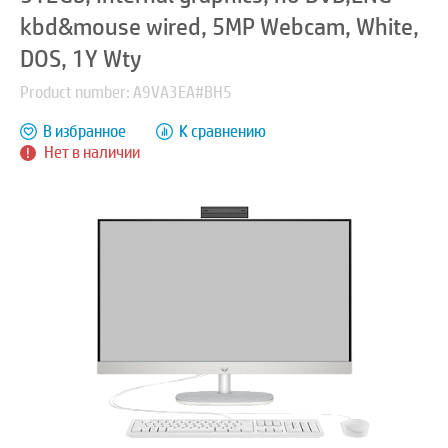
kbd&mouse wired, 5MP Webcam, White,
DOS, 1Y Wty
Product number: A9VA3EA#BH5
В избранное
К сравнению
Нет в наличии