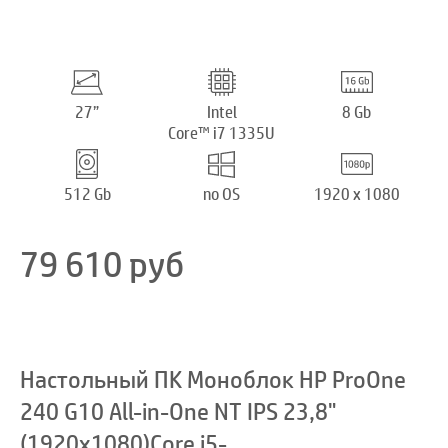
27”
Intel
8 Gb
Core™ i7 1335U
512 Gb
no OS
1920 x 1080
79 610
руб
Настольный ПК Моноблок HP ProOne
240 G10 All-in-One NT IPS 23,8"
(1920x1080)Core i5-