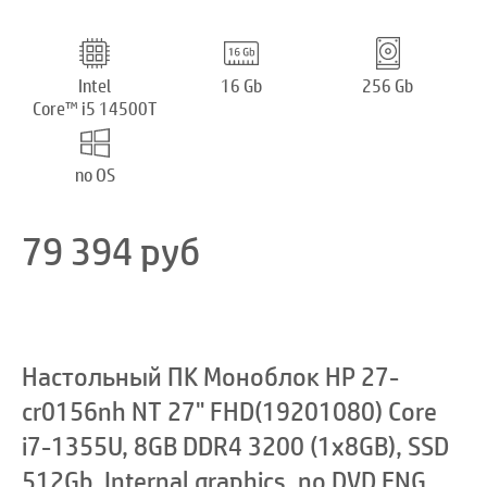
Intel
16 Gb
256 Gb
Core™ i5 14500T
no OS
79 394
руб
Настольный ПК Моноблок HP 27-
cr0156nh NT 27" FHD(19201080) Core
i7-1355U, 8GB DDR4 3200 (1x8GB), SSD
512Gb, Internal graphics, no DVD,ENG