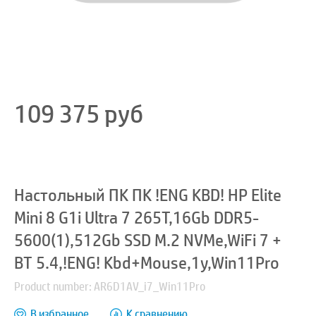
109 375
руб
Настольный ПК ПК !ENG KBD! HP Elite
Mini 8 G1i Ultra 7 265T,16Gb DDR5-
5600(1),512Gb SSD M.2 NVMe,WiFi 7 +
BT 5.4,!ENG! Kbd+Mouse,1y,Win11Pro
Product number: AR6D1AV_i7_Win11Pro
В избранное
К сравнению