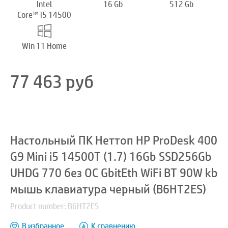
Intel
16 Gb
512 Gb
Core™ i5 14500
Win 11 Home
77 463
руб
Настольный ПК Неттоп HP ProDesk 400
G9 Mini i5 14500T (1.7) 16Gb SSD256Gb
UHDG 770 без ОС GbitEth WiFi BT 90W kb
мышь клавиатура черный (B6HT2ES)
Product number: B6HT2ES
В избранное
К сравнению