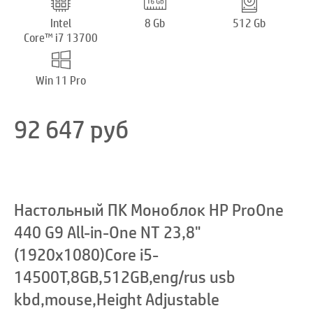
Intel
8 Gb
512 Gb
Core™ i7 13700
Win 11 Pro
92 647
руб
Настольный ПК Моноблок HP ProOne
440 G9 All-in-One NT 23,8"
(1920x1080)Core i5-
14500T,8GB,512GB,eng/rus usb
kbd,mouse,Height Adjustable