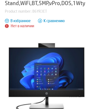
Stand,WiFi,BT,5MP,vPro,DOS,1Wty
Product number: B6YR3ET
В избранное
К сравнению
Нет в наличии