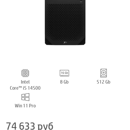
Intel
8 Gb
512 Gb
Core™ i5 14500
Win 11 Pro
74 633
руб