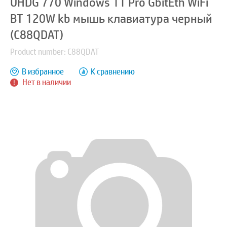
UHDG 770 Windows 11 Pro GbitEth WiFi
BT 120W kb мышь клавиатура черный
(C88QDAT)
Product number: C88QDAT
В избранное
К сравнению
Нет в наличии