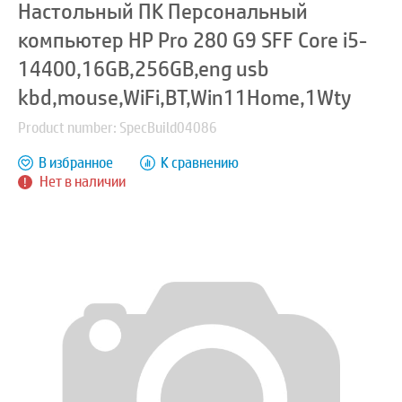
Настольный ПК Персональный
компьютер HP Pro 280 G9 SFF Core i5-
14400,16GB,256GB,eng usb
kbd,mouse,WiFi,BT,Win11Home,1Wty
Product number: SpecBuild04086
В избранное
К сравнению
Нет в наличии