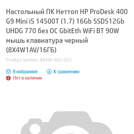
Настольный ПК Неттоп HP ProDesk 400
G9 Mini i5 14500T (1.7) 16Gb SSD512Gb
UHDG 770 без ОС GbitEth WiFi BT 90W
мышь клавиатура черный
(8X4W1AV/16ГБ)
Product number: 8X4W1AV/16ГБ
В избранное
К сравнению
Нет в наличии