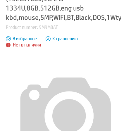
1334U,8GB,512GB,eng usb
kbd,mouse,5MP,WiFi,BT,Black,DOS,1Wty
Product number: 9M9M8AT
В избранное
К сравнению
Нет в наличии