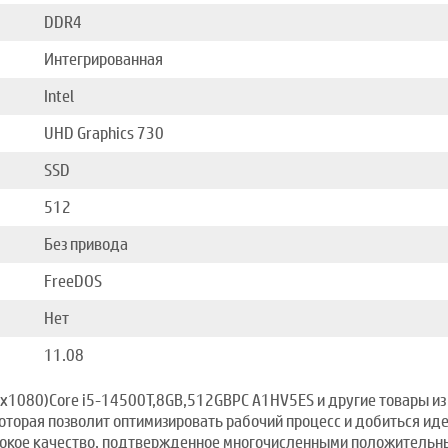
DDR4
Интегрированная
Intel
UHD Graphics 730
SSD
512
Без привода
FreeDOS
Нет
11.08
20x1080)Core i5-14500T,8GB,512GBPC A1HV5ES и другие товары и
которая позволит оптимизировать рабочий процесс и добиться ид
сокое качество, подтвержденное многочисленными положительны