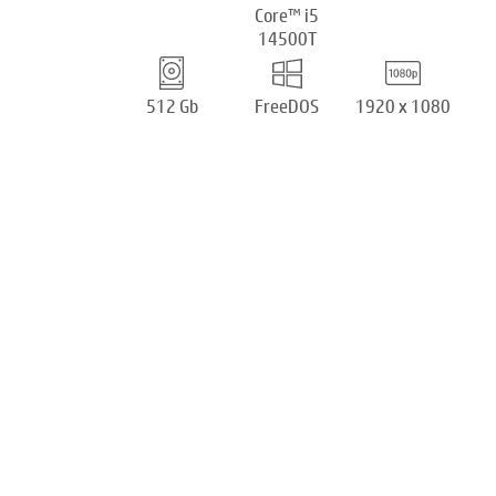
Core™ i5
14500T
512 Gb
FreeDOS
1920 x 1080