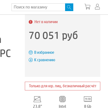
Нет в наличии
70 051
руб
h
BPC
В избранное
К сравнению
Только для юр. лиц, безналичный расчёт
23.8”
Intel
8 Gb