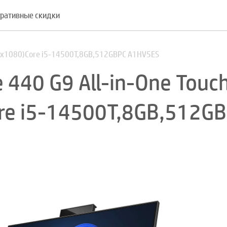
ративные скидки
20x1080)Core i5-14500T,8GB,512GBPC A1HV5ES
440 G9 All-in-One Touc
re i5-14500T,8GB,512G