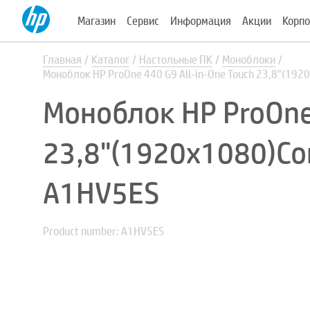
Магазин
Сервис
Информация
Акции
Корпо
Главная
Каталог
Настольные ПК
Моноблоки
Моноблок HP ProOne 440 G9 All-in-One Touch 23,8"(19
Моноблок HP ProOne 
23,8"(1920x1080)Co
A1HV5ES
Product number: A1HV5ES