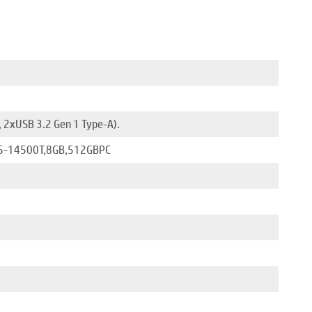
, 2хUSB 3.2 Gen 1 Type-A).
 i5-14500T,8GB,512GBPC