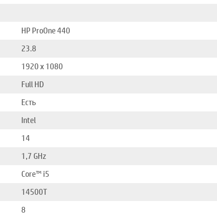
HP ProOne 440
23.8
1920 x 1080
Full HD
Есть
Intel
14
1,7 GHz
Core™ i5
14500T
8