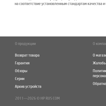
на соответствие установленным стандартам качества и 
О продукции
О компа
Возврат товара
О магаз
Гарантия
Жалобы
Обзоры
Полити
персон
Серии
Обратна
Архив устройств
2011—2026 © HP RUS COM