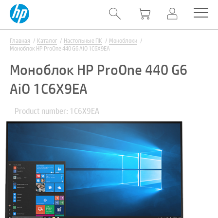
Главная
Каталог
Настольные ПК
Моноблоки
Моноблок HP ProOne 440 G6 AiO 1C6X9EA
Моноблок HP ProOne 440 G6
AiO 1C6X9EA
Product number: 1C6X9EA