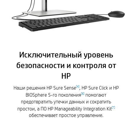
Исключительный уровень
безопасности и контроля от
HP
Наши решения HP Sure Sense
, HP Sure Click
и HP
[
4
]
BIOSphere 5-го поколения
помогают
[
6
]
предотвратить утечки данных и сократить
простои, а ПО HP Manageability Integration Kit
[
7
]
обеспечивает простое управление.