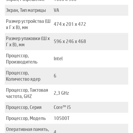
Экран, Тип матрицы
VA
Размер устройства (Ш
474 x 201 x 472
x Г x В), мм
Размер упаковки (Ш x
596 x 246 x 468
Г x В), мм
Процессор,
Intel
Производитель
Процессор,
6
Количество ядер
Процессор, Тактовая
2,3 GHz
частота, GHZ
Процессор, Серия
Core™ i5
Процессор, Модель
10500T
Оперативная память,
4