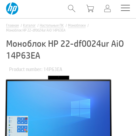
Главная
Каталог
Настольные ПК
Моноблоки
Моноблок HP 22-df0024ur AiO 14P63EA
Моноблок HP 22-df0024ur AiO
14P63EA
Product number: 14P63EA