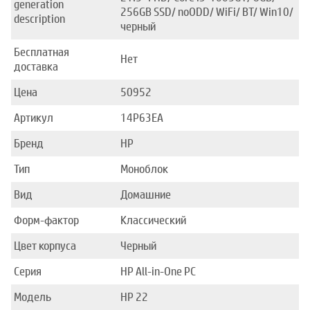
generation
256GB SSD/ noODD/ WiFi/ BT/ Win10/
description
черный
Бесплатная
Нет
доставка
Цена
50952
Артикул
14P63EA
Бренд
HP
Тип
Моноблок
Вид
Домашние
Форм-фактор
Классический
Цвет корпуса
Черный
Серия
HP All-in-One PC
Модель
HP 22