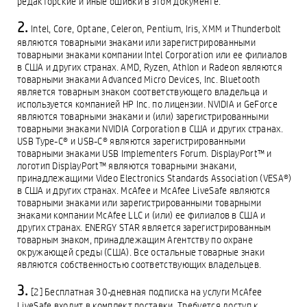
редакторские и иные ошибки в этом документе.
Intel, Core, Optane, Celeron, Pentium, Iris, XMM и Thunderbolt
являются товарными знаками или зарегистрированными
товарными знаками компании Intel Corporation или ее филиалов
в США и других странах. AMD, Ryzen, Athlon и Radeon являются
товарными знаками Advanced Micro Devices, Inc. Bluetooth
является товарным знаком соответствующего владельца и
используется компанией HP Inc. по лицензии. NVIDIA и GeForce
являются товарными знаками и (или) зарегистрированными
товарными знаками NVIDIA Corporation в США и других странах.
USB Type-C® и USB-C® являются зарегистрированными
товарными знаками USB Implementers Forum. DisplayPort™ и
логотип DisplayPort™ являются товарными знаками,
принадлежащими Video Electronics Standards Association (VESA®)
в США и других странах. McAfee и McAfee LiveSafe являются
товарными знаками или зарегистрированными товарными
знаками компании McAfee LLC и (или) ее филиалов в США и
других странах. ENERGY STAR является зарегистрированным
товарным знаком, принадлежащим Агентству по охране
окружающей среды (США). Все остальные товарные знаки
являются собственностью соответствующих владельцев.
[2] Бесплатная 30-дневная подписка на услуги McAfee
LiveSafe входит в комплект поставки. Требуется доступ к