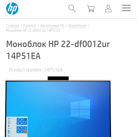
Главная
Каталог
Настольные ПК
Моноблоки
Моноблок HP 22-df0012ur 14P51EA
Моноблок HP 22-df0012ur
14P51EA
Product number: 14P51EA