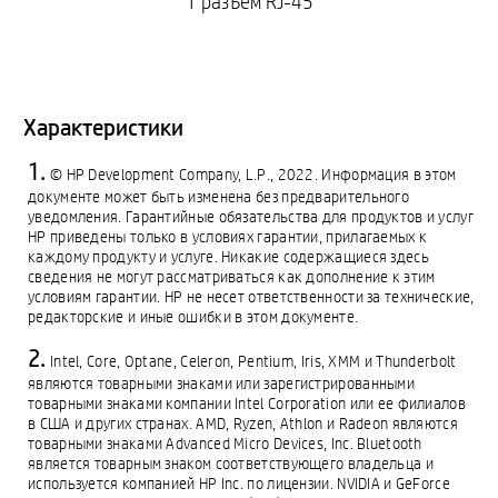
1 разъем RJ-45
Характеристики
© HP Development Company, L.P., 2022. Информация в этом
документе может быть изменена без предварительного
уведомления. Гарантийные обязательства для продуктов и услуг
HP приведены только в условиях гарантии, прилагаемых к
каждому продукту и услуге. Никакие содержащиеся здесь
сведения не могут рассматриваться как дополнение к этим
условиям гарантии. HP не несет ответственности за технические,
редакторские и иные ошибки в этом документе.
Intel, Core, Optane, Celeron, Pentium, Iris, XMM и Thunderbolt
являются товарными знаками или зарегистрированными
товарными знаками компании Intel Corporation или ее филиалов
в США и других странах. AMD, Ryzen, Athlon и Radeon являются
товарными знаками Advanced Micro Devices, Inc. Bluetooth
является товарным знаком соответствующего владельца и
используется компанией HP Inc. по лицензии. NVIDIA и GeForce