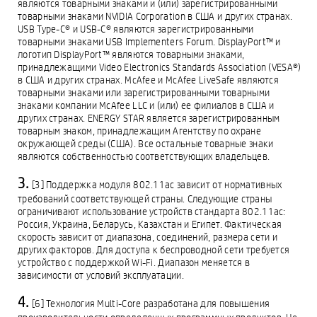
являются товарными знаками и (или) зарегистрированными
товарными знаками NVIDIA Corporation в США и других странах.
USB Type-C® и USB-C® являются зарегистрированными
товарными знаками USB Implementers Forum. DisplayPort™ и
логотип DisplayPort™ являются товарными знаками,
принадлежащими Video Electronics Standards Association (VESA®)
в США и других странах. McAfee и McAfee LiveSafe являются
товарными знаками или зарегистрированными товарными
знаками компании McAfee LLC и (или) ее филиалов в США и
других странах. ENERGY STAR является зарегистрированным
товарным знаком, принадлежащим Агентству по охране
окружающей среды (США). Все остальные товарные знаки
являются собственностью соответствующих владельцев.
[3] Поддержка модуля 802.11ac зависит от нормативных
требований соответствующей страны. Следующие страны
ограничивают использование устройств стандарта 802.11ac:
Россия, Украина, Беларусь, Казахстан и Египет. Фактическая
скорость зависит от диапазона, соединений, размера сети и
других факторов. Для доступа к беспроводной сети требуется
устройство с поддержкой Wi-Fi. Диапазон меняется в
зависимости от условий эксплуатации.
[6] Технология Multi-Core разработана для повышения