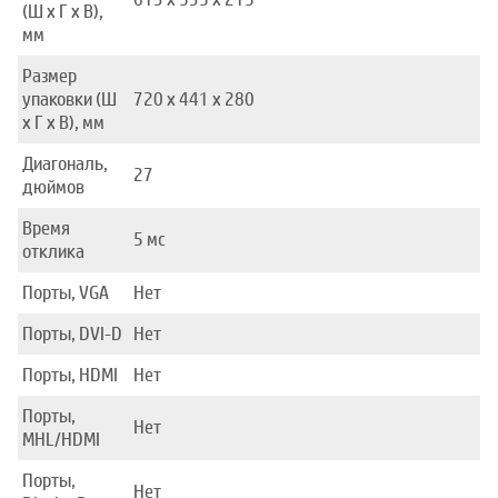
(Ш x Г x В),
мм
Размер
упаковки (Ш
720 x 441 x 280
x Г x В), мм
Диагональ,
27
дюймов
Время
5 мс
отклика
Порты, VGA
Нет
Порты, DVI-D
Нет
Порты, HDMI
Нет
Порты,
Нет
MHL/HDMI
Порты,
Нет