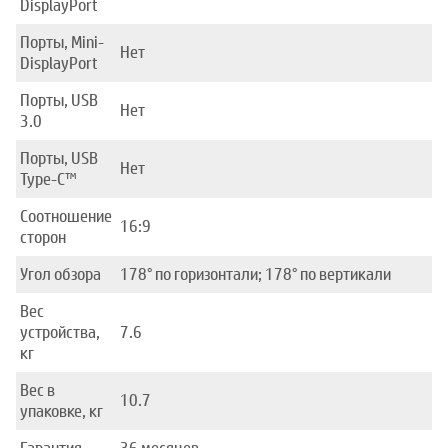
DisplayPort
Порты, Mini-
Нет
DisplayPort
Порты, USB
Нет
3.0
Порты, USB
Нет
Type-C™
Соотношение
16:9
сторон
Угол обзора
178° по горизонтали; 178° по вертикали
Вес
устройства,
7.6
кг
Вес в
10.7
упаковке, кг