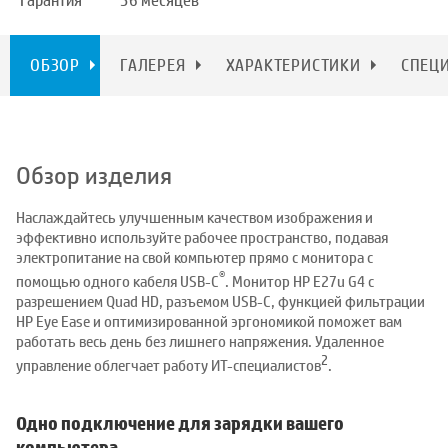
Гарантия
36 месяцев
ОБЗОР
ГАЛЕРЕЯ
ХАРАКТЕРИСТИКИ
СПЕЦ
Обзор изделия
Наслаждайтесь улучшенным качеством изображения и
эффективно используйте рабочее пространство, подавая
электропитание на свой компьютер прямо с монитора с
®
помощью одного кабеля USB-C
. Монитор HP E27u G4 с
разрешением Quad HD, разъемом USB-C, функцией фильтрации
HP Eye Ease и оптимизированной эргономикой поможет вам
работать весь день без лишнего напряжения. Удаленное
2
управление облегчает работу ИТ-специалистов
.
Одно подключение для зарядки вашего
компьютера