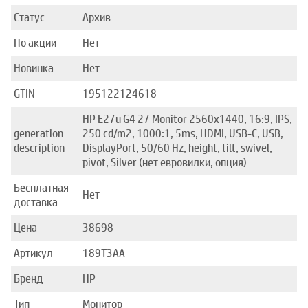
Статус
Архив
По акции
Нет
Новинка
Нет
GTIN
195122124618
HP E27u G4 27 Monitor 2560x1440, 16:9, IPS,
generation
250 cd/m2, 1000:1, 5ms, HDMI, USB-C, USB,
description
DisplayPort, 50/60 Hz, height, tilt, swivel,
pivot, Silver (нет евровилки, опция)
Бесплатная
Нет
доставка
Цена
38698
Артикул
189T3AA
Бренд
HP
Тип
Монитор