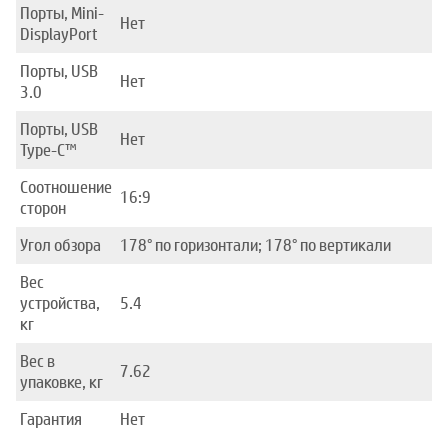
Порты, Mini-
Нет
DisplayPort
Порты, USB
Нет
3.0
Порты, USB
Нет
Type-C™
Соотношение
16:9
сторон
Угол обзора
178° по горизонтали; 178° по вертикали
Вес
устройства,
5.4
кг
Вес в
7.62
упаковке, кг
Гарантия
Нет