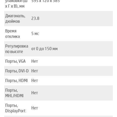
упаковки (Ш
595 x 120 x 385
x Г x В), мм
Диагональ,
23.8
дюймов
Время
5 мс
отклика
Регулировка
от 0 до 150 мм
по высоте
Порты, VGA
Нет
Порты, DVI-D
Нет
Порты, HDMI
Нет
Порты,
Нет
MHL/HDMI
Порты,
Нет
DisplayPort