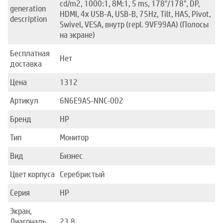
cd/m2, 1000:1, 8M:1, 5 ms, 178°/178°, DP,
generation
HDMI, 4x USB-A, USB-B, 75Hz, Tilt, HAS, Pivot,
description
Swivel, VESA, внутр (repl. 9VF99AA) (Полосы
на экране)
Бесплатная
Нет
доставка
Цена
1312
Артикул
6N6E9AS-NNC-002
Бренд
HP
Тип
Монитор
Вид
Бизнес
Цвет корпуса
Серебристый
Серия
HP
Экран,
Диагональ,
23.8