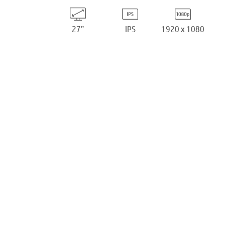
27”
IPS
1920 x 1080