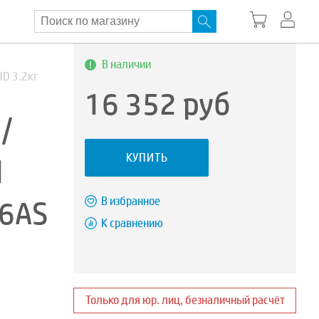
В наличии
HD 3.2кг
16 352
руб
/
КУПИТЬ
d
46AS
В избранное
К сравнению
Только для юр. лиц, безналичный расчёт