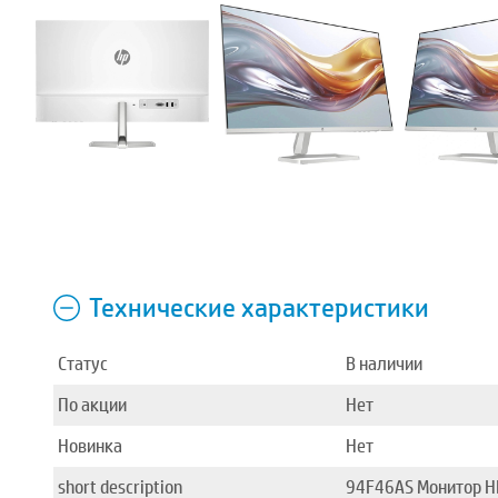
Технические характеристики
Статус
В наличии
По акции
Нет
Новинка
Нет
short description
94F46AS Монитор H