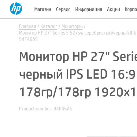
Магазин
Сервис
Информация
Акции
Корпо
Главная
Каталог
Мониторы
Монитор HP 27" Series 5 527sw серебристый/черный IPS
94F46AS
Монитор HP 27" Seri
черный IPS LED 16:9
178гр/178гр 1920x1
Product number: 94F46AS