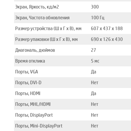
Экран, Яркость, кд/м2
300
Экран, Частота обновления
100 Гц
Размер устройства (Ш x Г x В), мм
607 x 437 x 188
Размер упаковки (Ш x Г x В), мм
690 x 126 x 430
Диагональ, дюймов
27
Время отклика
5 мс
Порты, VGA
Да
Порты, DVI-D
Нет
Порты, HDMI
Да
Порты, MHL/HDMI
Нет
Порты, DisplayPort
Нет
Порты, Mini-DisplayPort
Нет