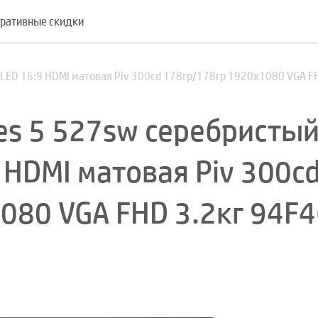
ративные скидки
 LED 16:9 HDMI матовая Piv 300cd 178гр/178гр 1920x1080 VGA F
es 5 527sw серебристый
 HDMI матовая Piv 300c
080 VGA FHD 3.2кг 94F