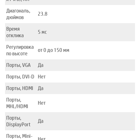
Диагональ,
23.8
дюймов
Время
5 мс
отклика
Регулировка
от 0 до 150 мм
по высоте
Порты, VGA
Да
Порты, DVI-D
Нет
Порты, HDMI
Да
Порты,
Нет
MHL/HDMI
Порты,
Да
DisplayPort
Порты, Mini-
Нет