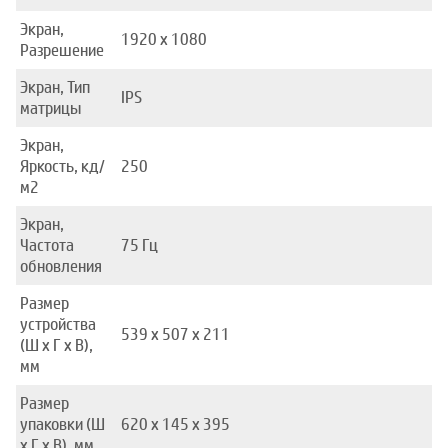
Экран,
1920 x 1080
Разрешение
Экран, Тип
IPS
матрицы
Экран,
Яркость, кд/
250
м2
Экран,
Частота
75 Гц
обновления
Размер
устройства
539 x 507 x 211
(Ш x Г x В),
мм
Размер
упаковки (Ш
620 x 145 x 395
x Г x В), мм