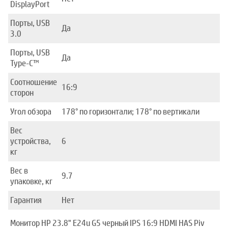
DisplayPort
Порты, USB
Да
3.0
Порты, USB
Да
Type-C™
Соотношение
16:9
сторон
Угол обзора
178° по горизонтали; 178° по вертикали
Вес
устройства,
6
кг
Вес в
9.7
упаковке, кг
Гарантия
Нет
Монитор HP 23.8" E24u G5 черный IPS 16:9 HDMI HAS Piv