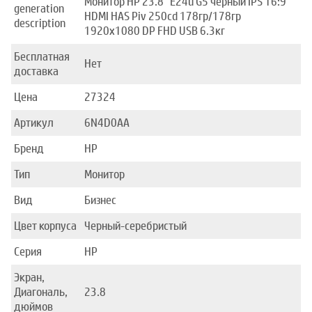
Монитор HP 23.8" E24u G5 черный IPS 16:9
generation
HDMI HAS Piv 250cd 178гр/178гр
description
1920x1080 DP FHD USB 6.3кг
Бесплатная
Нет
доставка
Цена
27324
Артикул
6N4D0AA
Бренд
HP
Тип
Монитор
Вид
Бизнес
Цвет корпуса
Черный-серебристый
Серия
HP
Экран,
Диагональ,
23.8
дюймов