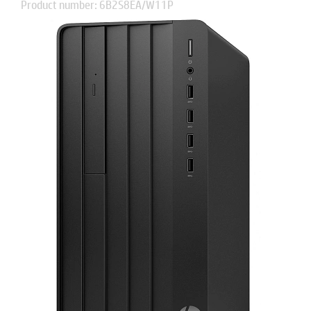
Product number: 6B2S8EA/W11P