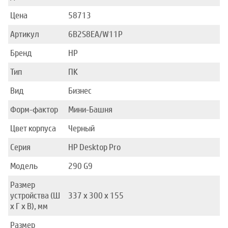
Цена
58713
Артикул
6B2S8EA/W11P
Бренд
HP
Тип
ПК
Вид
Бизнес
Форм-фактор
Мини-Башня
Цвет корпуса
Черный
Серия
HP Desktop Pro
Модель
290 G9
Размер
устройства (Ш
337 x 300 x 155
x Г x В), мм
Размер