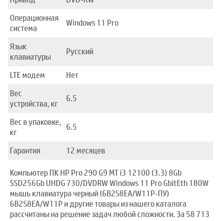
Операционная
Windows 11 Pro
система
Язык
Русский
клавиатуры
LTE модем
Нет
Вес
6.5
устройства, кг
Вес в упаковке,
6.5
кг
Гарантия
12 месяцев
Компьютер ПК HP Pro 290 G9 MT i3 12100 (3.3) 8Gb
SSD256Gb UHDG 730/DVDRW Windows 11 Pro GbitEth 180W
мышь клавиатура черный (6B2S8EA/W11P-ПУ)
6B2S8EA/W11P и другие товары из нашего каталога
рассчитаны на решение задач любой сложности. За 58 713