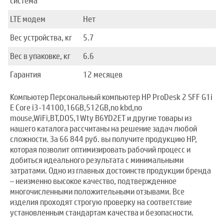
система
LTE модем
Нет
Вес устройства, кг
5.7
Вес в упаковке, кг
6.6
Гарантия
12 месяцев
Компьютер Персональный компьютер HP ProDesk 2 SFF G1i
E Core i3-14100,16GB,512GB,no kbd,no
mouse,WiFi,BT,DOS,1Wty B6YD2ET и другие товары из
нашего каталога рассчитаны на решение задач любой
сложности. За 66 844 руб. вы получите продукцию HP,
которая позволит оптимизировать рабочий процесс и
добиться идеального результата с минимальными
затратами. Одно из главных достоинств продукции бренда
– неизменно высокое качество, подтвержденное
многочисленными положительными отзывами. Все
изделия проходят строгую проверку на соответствие
установленным стандартам качества и безопасности.