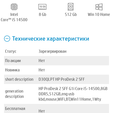
Intel
8 Gb
512 Gb
Win 10 Home
Core™ i5 14500
Технические характеристики
Статус
Зарезервирован
По акции
Нет
Новинка
Нет
short description
D30QLPT HP ProDesk 2 SFF
HP ProDesk 2 SFF G1i Core i5-14500,8GB
generation
DDR5,512GB,eng usb
description
kbd,mouse,WiFi,BT,Win11Home,1Wty
Бесплатная
Нет