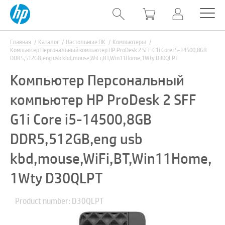
Главная
Каталог
Настольные ПК
Компьютеры
Компьютер Персональный компьютер HP ProDesk 2 SFF G1i Core i5-14500,8GB
DDR5,512GB,eng usb kbd,mouse,WiFi,BT,Win11Home,1Wty D30QLPT
Компьютер Персональный
компьютер HP ProDesk 2 SFF
G1i Core i5-14500,8GB
DDR5,512GB,eng usb
kbd,mouse,WiFi,BT,Win11Home,
1Wty D30QLPT
Product number: D30QLPT