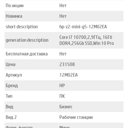
По акции
Нет
Новинка
Нет
short description
hp-z2-mini-g5-12M02EA
Core i7 10700,2,9ГГц, 16Гб
generation description
DDR4,256Gb SSD,Win 10 Pro
Бесплатная доставка
Нет
Цена
231508
Артикул
12M02EA
Бренд
HP
Тип
ПК
Вид
Бизнес
Вид 2
Рабочие станции
Форм-фактор
Мини