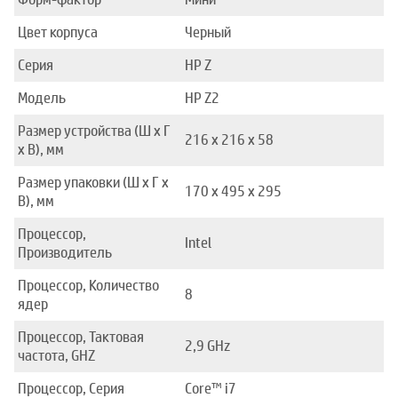
Цвет корпуса
Черный
Серия
HP Z
Модель
HP Z2
Размер устройства (Ш x Г
216 x 216 x 58
x В), мм
Размер упаковки (Ш x Г x
170 x 495 x 295
В), мм
Процессор,
Intel
Производитель
Процессор, Количество
8
ядер
Процессор, Тактовая
2,9 GHz
частота, GHZ
Процессор, Серия
Core™ i7