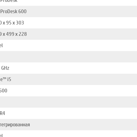
 ProDesk
 ProDesk 600
0 x 95 x 303
9 x 499 x 228
el
1 GHz
re™ i5
500
R4
тегрированная
el