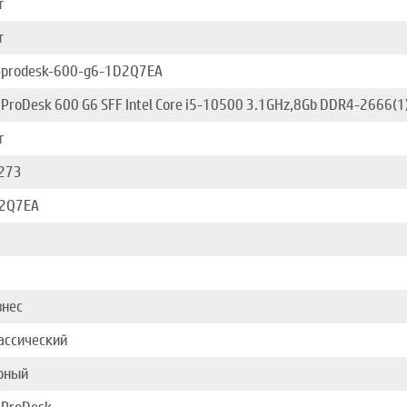
т
т
-prodesk-600-g6-1D2Q7EA
 ProDesk 600 G6 SFF Intel Core i5-10500 3.1GHz,8Gb DDR4-2666(1
т
273
2Q7EA
знес
ассический
рный