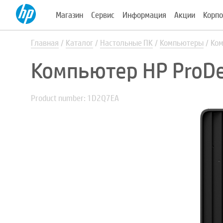
Магазин
Сервис
Информация
Акции
Корпо
Главная
Каталог
Настольные ПК
Компьютеры
Ком
Компьютер HP ProD
Product number: 1D2Q7EA