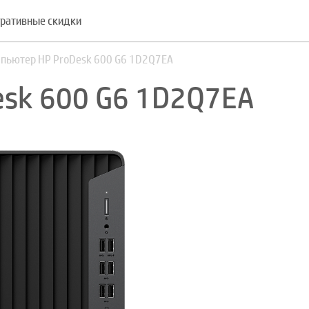
ративные скидки
пьютер HP ProDesk 600 G6 1D2Q7EA
esk 600 G6 1D2Q7EA