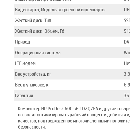
Видеокарта, Модель встроенной видеокарты
UH
Жесткий диск, Тип
SS
Жесткий диск, Объём, Гб
51
Привод
DV
Операционная система
Wi
LTE модем
Не
Вес устройства, кг
3.
Вес в упаковке, кг
6.
Гарантия
36
Компьютер HP ProDesk 600 G6 1D2Q7EA и другие товары
позволит оптимизировать рабочий процесс и добиться 
качество, подтвержденное многочисленными положител
безопасности.