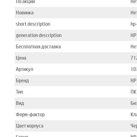
По акции
Не
Новинка
Не
short description
hp
generation description
HP
Бесплатная доставка
Не
Цена
71
Артикул
1D
Бренд
HP
Тип
ПК
Вид
Би
Форм-фактор
Кл
Цвет корпуса
Че