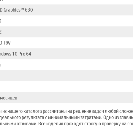
D Graphics™ 630
D
2
D-RW
ndows 10 Pro 64
т
9
9
 месяцев
 из нашего каталога рассчитаны на решение задач любой сложнос
идеального результата с минимальными затратами. Одно из главн
ьными отзывами. Все изделия проходят строгую проверку на со