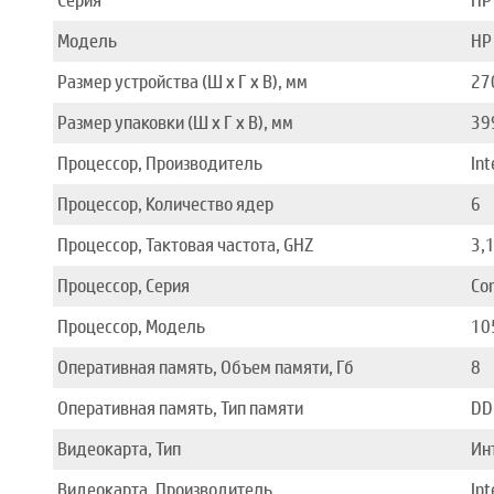
Серия
HP
Модель
HP
Размер устройства (Ш x Г x В), мм
27
Размер упаковки (Ш x Г x В), мм
39
Процессор, Производитель
Int
Процессор, Количество ядер
6
Процессор, Тактовая частота, GHZ
3,
Процессор, Серия
Co
Процессор, Модель
10
Оперативная память, Объем памяти, Гб
8
Оперативная память, Тип памяти
DD
Видеокарта, Тип
Ин
Видеокарта, Производитель
Int