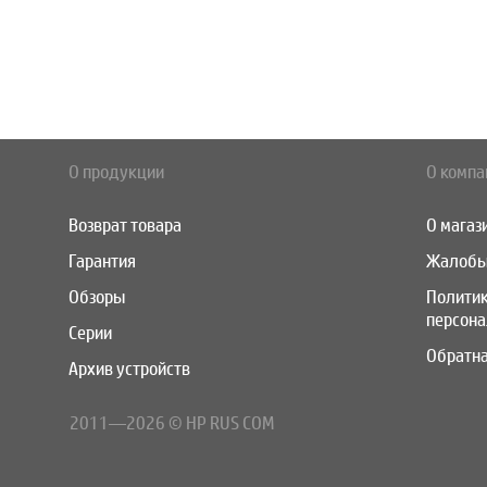
О продукции
О компа
Возврат товара
О магаз
Гарантия
Жалобы
Обзоры
Полити
персон
Серии
Обратна
Архив устройств
2011—2026 © HP RUS COM