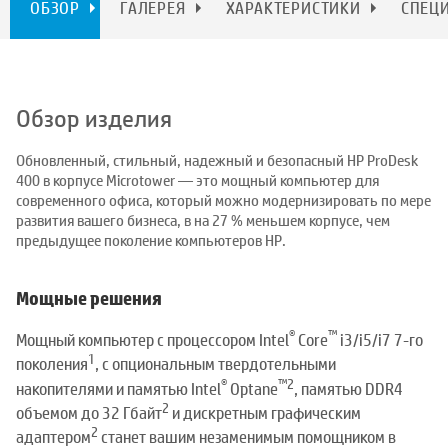
ОБЗОР
ГАЛЕРЕЯ
ХАРАКТЕРИСТИКИ
СПЕЦ
Обзор изделия
Обновленный, стильный, надежный и безопасный HP ProDesk
400 в корпусе Microtower — это мощный компьютер для
современного офиса, который можно модернизировать по мере
развития вашего бизнеса, в на 27 % меньшем корпусе, чем
предыдущее поколение компьютеров HP.
Мощные решения
®
™
Мощный компьютер с процессором Intel
Core
i3/i5/i7 7-го
1
поколения
, с опциональным твердотельными
®
™
2
накопителями и памятью Intel
Optane
, памятью DDR4
2
объемом до 32 Гбайт
и дискретным графическим
2
адаптером
станет вашим незаменимым помощником в