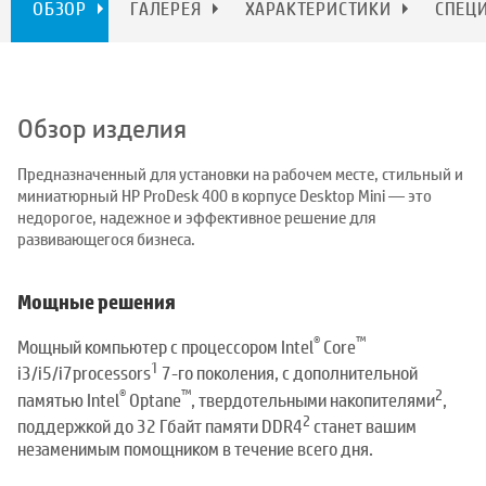
ОБЗОР
ГАЛЕРЕЯ
ХАРАКТЕРИСТИКИ
СПЕЦ
Обзор изделия
Предназначенный для установки на рабочем месте, стильный и
миниатюрный HP ProDesk 400 в корпусе Desktop Mini — это
недорогое, надежное и эффективное решение для
развивающегося бизнеса.
Мощные решения
®
™
Мощный компьютер с процессором Intel
Core
1
i3/i5/i7processors
7-го поколения, с дополнительной
®
™
2
памятью Intel
Optane
, твердотельными накопителями
,
2
поддержкой до 32 Гбайт памяти DDR4
станет вашим
незаменимым помощником в течение всего дня.