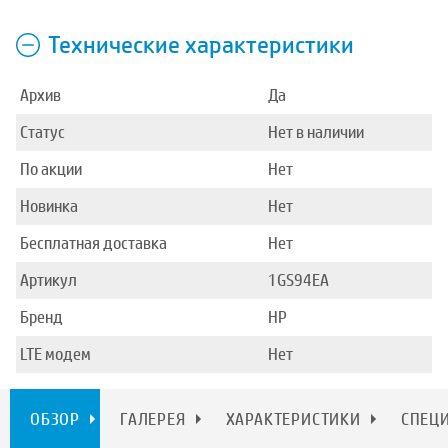
Технические характеристики
Архив
Да
Статус
Нет в наличии
По акции
Нет
Новинка
Нет
Бесплатная доставка
Нет
Артикул
1GS94EA
Бренд
HP
LTE модем
Нет
ОБЗОР
ГАЛЕРЕЯ
ХАРАКТЕРИСТИКИ
СПЕЦ