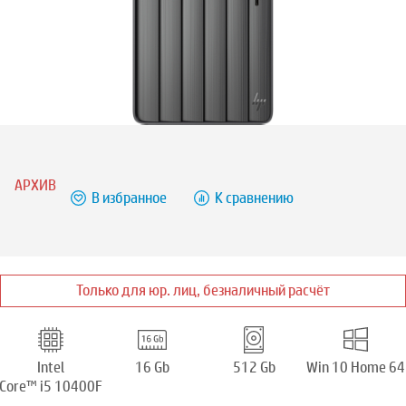
АРХИВ
В избранное
К сравнению
Только для юр. лиц, безналичный расчёт
Intel
16 Gb
512 Gb
Win 10 Home 64
Core™ i5 10400F