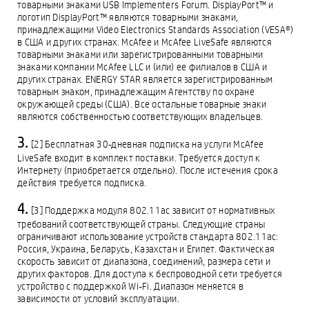
товарными знаками USB Implementers Forum. DisplayPort™ и
логотип DisplayPort™ являются товарными знаками,
принадлежащими Video Electronics Standards Association (VESA®)
в США и других странах. McAfee и McAfee LiveSafe являются
товарными знаками или зарегистрированными товарными
знаками компании McAfee LLC и (или) ее филиалов в США и
других странах. ENERGY STAR является зарегистрированным
товарным знаком, принадлежащим Агентству по охране
окружающей среды (США). Все остальные товарные знаки
являются собственностью соответствующих владельцев.
[2] Бесплатная 30-дневная подписка на услуги McAfee
LiveSafe входит в комплект поставки. Требуется доступ к
Интернету (приобретается отдельно). После истечения срока
действия требуется подписка.
[3] Поддержка модуля 802.11ac зависит от нормативных
требований соответствующей страны. Следующие страны
ограничивают использование устройств стандарта 802.11ac:
Россия, Украина, Беларусь, Казахстан и Египет. Фактическая
скорость зависит от диапазона, соединений, размера сети и
других факторов. Для доступа к беспроводной сети требуется
устройство с поддержкой Wi-Fi. Диапазон меняется в
зависимости от условий эксплуатации.