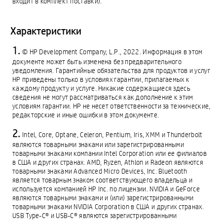
входит в комплект поставки).
Характеристики
© HP Development Company, L.P., 2022. Информация в этом
документе может быть изменена без предварительного
уведомления. Гарантийные обязательства для продуктов и услуг
HP приведены только в условиях гарантии, прилагаемых к
каждому продукту и услуге. Никакие содержащиеся здесь
сведения не могут рассматриваться как дополнение к этим
условиям гарантии. HP не несет ответственности за технические,
редакторские и иные ошибки в этом документе.
Intel, Core, Optane, Celeron, Pentium, Iris, XMM и Thunderbolt
являются товарными знаками или зарегистрированными
товарными знаками компании Intel Corporation или ее филиалов
в США и других странах. AMD, Ryzen, Athlon и Radeon являются
товарными знаками Advanced Micro Devices, Inc. Bluetooth
является товарным знаком соответствующего владельца и
используется компанией HP Inc. по лицензии. NVIDIA и GeForce
являются товарными знаками и (или) зарегистрированными
товарными знаками NVIDIA Corporation в США и других странах.
USB Type-C® и USB-C® являются зарегистрированными