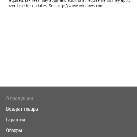
required. ISP fees may apply and additional requirements may apply
over time for updates. See http://www.windows.com
О продукции
Возврат товара
Гарантия
Обзоры