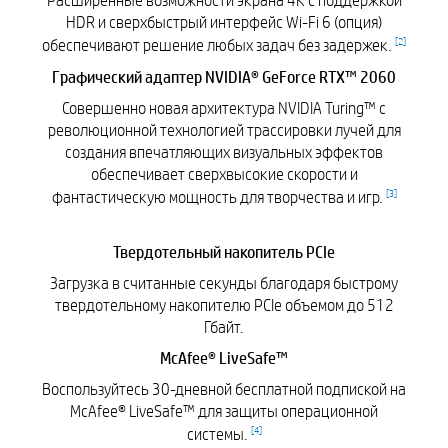
Расширенные возможности экрана 4K с поддержкой
HDR и сверхбыстрый интерфейс Wi-Fi 6 (опция)
[
2
]
обеспечивают решение любых задач без задержек.
Графический адаптер NVIDIA® GeForce RTX™ 2060
Совершенно новая архитектура NVIDIA Turing™ с
революционной технологией трассировки лучей для
создания впечатляющих визуальных эффектов
обеспечивает сверхвысокие скорости и
[
3
]
фантастическую мощность для творчества и игр.
Твердотельный накопитель PCIe
Загрузка в считанные секунды благодаря быстрому
твердотельному накопителю PCIe объемом до 512
Гбайт.
McAfee® LiveSafe™
Воспользуйтесь 30-дневной бесплатной подпиской на
McAfee® LiveSafe™ для защиты операционной
[
4
]
системы.