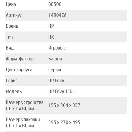
Цена
88506
Артикул
14R04EA
Бренд
HP
Тип
ПК
Вид
Игровые
Форм-фактор
Башня
Цвет корпуса
Серый
Серия
HP Envy
Модель
HP Envy TE01
Размер устройства
155 x 304 x 337
(Ш x Г x В), мм
Размер упаковки
395 x 270 x 495
(Ш x Г x В), мм