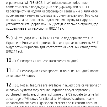
ограничена. Wi-Fi 6 (802.11ax) обеспечивает обратную
совместимость с предыдущими спецификациями 802.11.
Характеристики модуля беспроводной связи Wi-Fi 6 являются
проектными и могут не совпадать с окончательными. Это может
повлиять на возможность подключения ноутбука к другим
устройствам стандарта Wi-Fi 6. Доступно только в странах, где
поддерживается технология 802.11ax.
[16] Стандарт Wi-Fi 6 (802.11ax) не поддерживается на
Украине, в России и Индонезии. В этих странах параметры Wi-Fi
будут оптимизированы для соответствия местным стандартам
(802.11ac).
[17] Возврат к LastPass Basic через 30 дней.
[24] Необходимо активировать в течение 180 дней после
активации Windows.
[38] Not all features are available in all editions or versions of
Windows. Systems may require upgraded and/or separately
purchased hardware, drivers, software or BIOS update to take full
advantage of Windows functionality. Windows is automatically
updated and enabled. High speed internet and Microsoft account