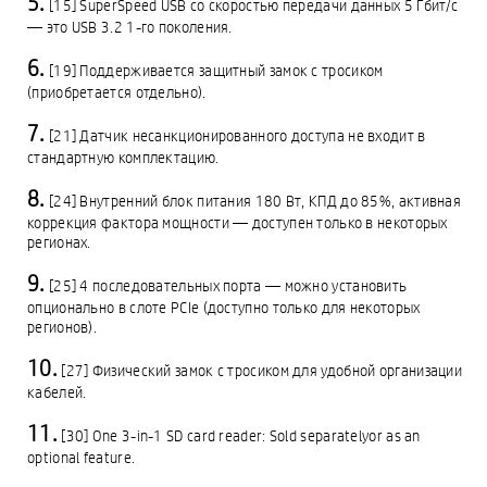
[15] SuperSpeed USB со скоростью передачи данных 5 Гбит/с
— это USB 3.2 1-го поколения.
[19] Поддерживается защитный замок с тросиком
(приобретается отдельно).
[21] Датчик несанкционированного доступа не входит в
стандартную комплектацию.
[24] Внутренний блок питания 180 Вт, КПД до 85%, активная
коррекция фактора мощности — доступен только в некоторых
регионах.
[25] 4 последовательных порта — можно установить
опционально в слоте PCIe (доступно только для некоторых
регионов).
[27] Физический замок с тросиком для удобной организации
кабелей.
[30] One 3-in-1 SD card reader: Sold separatelyor as an
optional feature.