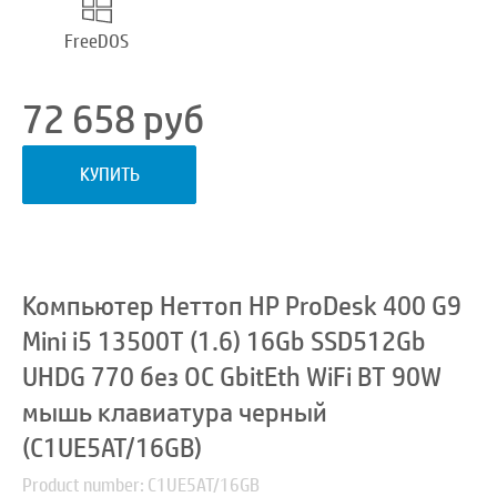
FreeDOS
72 658
руб
КУПИТЬ
Компьютер Неттоп HP ProDesk 400 G9
Mini i5 13500T (1.6) 16Gb SSD512Gb
UHDG 770 без ОС GbitEth WiFi BT 90W
мышь клавиатура черный
(C1UE5AT/16GB)
Product number: C1UE5AT/16GB