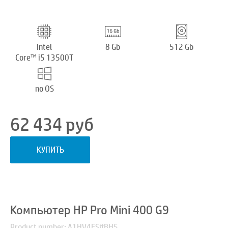
Intel
8 Gb
512 Gb
Core™ i5 13500T
no OS
62 434
руб
КУПИТЬ
Компьютер HP Pro Mini 400 G9
Product number: A1HV4ES#BH5