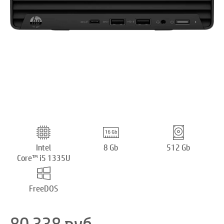
Intel
8 Gb
512 Gb
Core™ i5 1335U
FreeDOS
80 338
руб