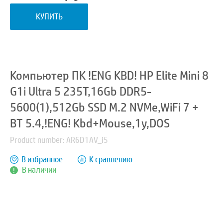
КУПИТЬ
Компьютер ПК !ENG KBD! HP Elite Mini 8
G1i Ultra 5 235T,16Gb DDR5-
5600(1),512Gb SSD M.2 NVMe,WiFi 7 +
BT 5.4,!ENG! Kbd+Mouse,1y,DOS
Product number: AR6D1AV_i5
В избранное
К сравнению
В наличии