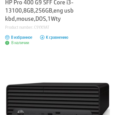
HP Pro 400 G9 SFF Core i3-
13100,8GB,256GB,eng usb
kbd,mouse,DOS,1Wty
Product number: C9YX9AT
В избранное
К сравнению
В наличии