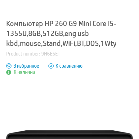
Компьютер HP 260 G9 Mini Core i5-
1355U,8GB,512GB,eng usb
kbd,mouse,Stand,WiFi,BT,DOS,1Wty
Product number: 9H6E6ET
В избранное
К сравнению
В наличии