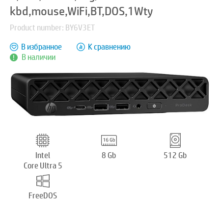
kbd,mouse,WiFi,BT,DOS,1Wty
Product number: BY6V3ET
В избранное
К сравнению
В наличии
Intel
8 Gb
512 Gb
Core Ultra 5
FreeDOS