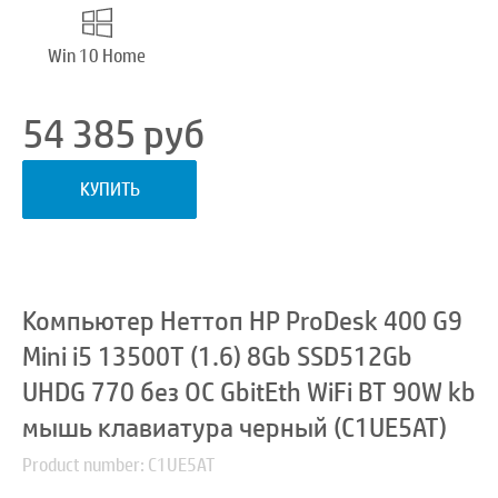
Win 10 Home
54 385
руб
КУПИТЬ
Компьютер Неттоп HP ProDesk 400 G9
Mini i5 13500T (1.6) 8Gb SSD512Gb
UHDG 770 без ОС GbitEth WiFi BT 90W kb
мышь клавиатура черный (C1UE5AT)
Product number: C1UE5AT