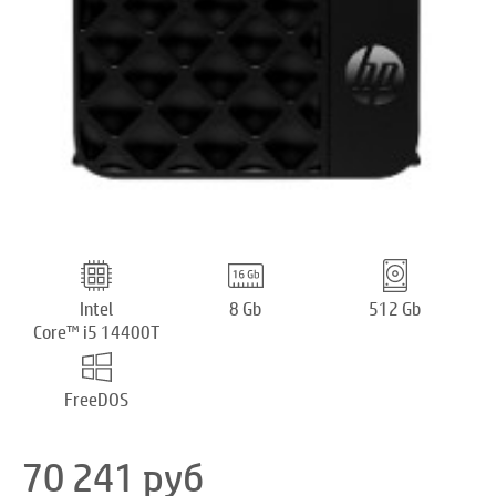
Intel
8 Gb
512 Gb
Core™ i5 14400T
FreeDOS
70 241
руб