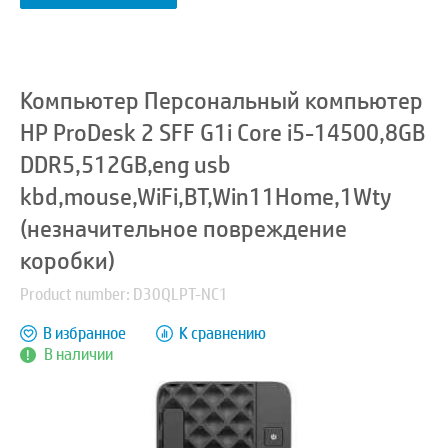
Компьютер Персональный компьютер
HP ProDesk 2 SFF G1i Core i5-14500,8GB
DDR5,512GB,eng usb
kbd,mouse,WiFi,BT,Win11Home,1Wty
(незначительное повреждение
коробки)
Product number: D30QLPT-NC1
В избранное
К сравнению
В наличии