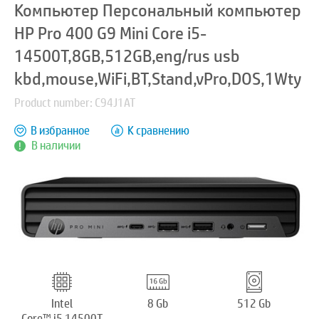
Компьютер Персональный компьютер
HP Pro 400 G9 Mini Core i5-
14500T,8GB,512GB,eng/rus usb
kbd,mouse,WiFi,BT,Stand,vPro,DOS,1Wty
Product number: C94J1AT
В избранное
К сравнению
В наличии
Intel
8 Gb
512 Gb
Core™ i5 14500T