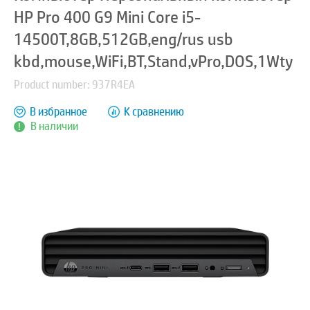
HP Pro 400 G9 Mini Core i5-
14500T,8GB,512GB,eng/rus usb
kbd,mouse,WiFi,BT,Stand,vPro,DOS,1Wty
Product number: 937R4EA
В избранное
К сравнению
В наличии