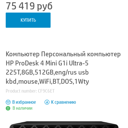
75 419
руб
КУПИТЬ
Компьютер Персональный компьютер
HP ProDesk 4 Mini G1i Ultra-5
225T,8GB,512GB,eng/rus usb
kbd,mouse,WiFi,BT,DOS,1Wty
Product number: CF9C6ET
В избранное
К сравнению
В наличии