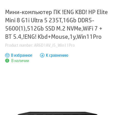
Мини-компьютер ПК !ENG KBD! HP Elite
Mini 8 G1i Ultra 5 235T,16Gb DDR5-
5600(1),512Gb SSD M.2 NVMe,WiFi 7 +
BT 5.4,!ENG! Kbd+Mouse,1y,Win11Pro
Product number: AR6D1AV_i5_Win11Pro
В избранное
К сравнению
В наличии