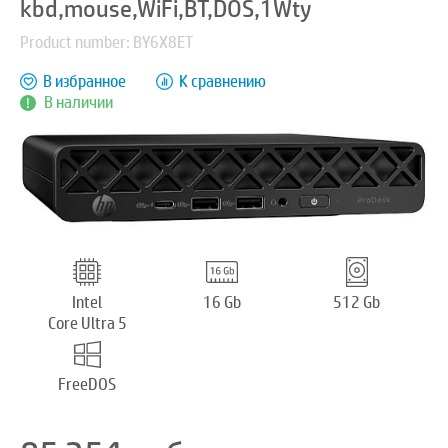
kbd,mouse,WiFi,BT,DOS,1Wty
Product number: BY6X8ET
В избранное
К сравнению
В наличии
Intel
16 Gb
512 Gb
Core Ultra 5
FreeDOS