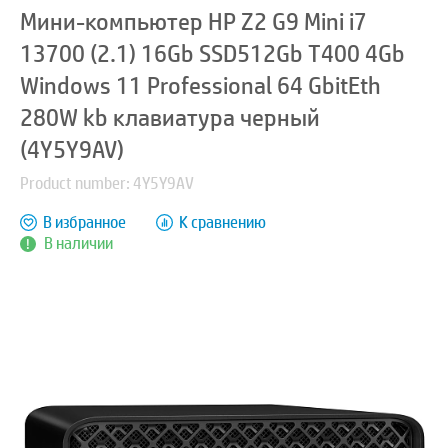
Мини-компьютер HP Z2 G9 Mini i7
13700 (2.1) 16Gb SSD512Gb T400 4Gb
Windows 11 Professional 64 GbitEth
280W kb клавиатура черный
(4Y5Y9AV)
Product number: 4Y5Y9AV
В избранное
К сравнению
В наличии