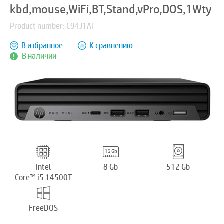
kbd,mouse,WiFi,BT,Stand,vPro,DOS,1Wty
Product number: C94J1AT
В избранное
К сравнению
В наличии
Intel
8 Gb
512 Gb
Core™ i5 14500T
FreeDOS