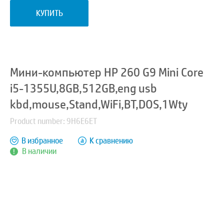
КУПИТЬ
Мини-компьютер HP 260 G9 Mini Core
i5-1355U,8GB,512GB,eng usb
kbd,mouse,Stand,WiFi,BT,DOS,1Wty
Product number: 9H6E6ET
В избранное
К сравнению
В наличии