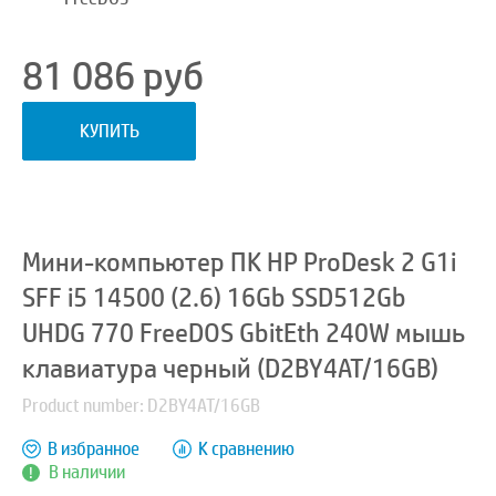
81 086
руб
КУПИТЬ
Мини-компьютер ПК HP ProDesk 2 G1i
SFF i5 14500 (2.6) 16Gb SSD512Gb
UHDG 770 FreeDOS GbitEth 240W мышь
клавиатура черный (D2BY4AT/16GB)
Product number: D2BY4AT/16GB
В избранное
К сравнению
В наличии