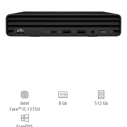
Intel
8 Gb
512 Gb
Core™ i5 1335U
FreeDOS