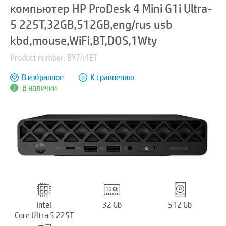
компьютер HP ProDesk 4 Mini G1i Ultra-
5 225T,32GB,512GB,eng/rus usb
kbd,mouse,WiFi,BT,DOS,1Wty
Product number: BY7A4ET
В избранное
К сравнению
В наличии
Intel
32 Gb
512 Gb
Core Ultra 5 225T