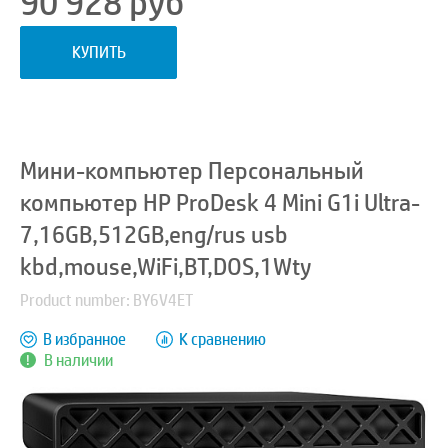
90 928
руб
КУПИТЬ
Мини-компьютер Персональный
компьютер HP ProDesk 4 Mini G1i Ultra-
7,16GB,512GB,eng/rus usb
kbd,mouse,WiFi,BT,DOS,1Wty
Product number: BY6V4ET
В избранное
К сравнению
В наличии