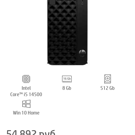
Intel
8 Gb
512 Gb
Core™ i5 14500
Win 10 Home
54 892
руб