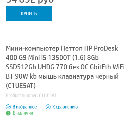
КУПИТЬ
Мини-компьютер Неттоп HP ProDesk
400 G9 Mini i5 13500T (1.6) 8Gb
SSD512Gb UHDG 770 без ОС GbitEth WiFi
BT 90W kb мышь клавиатура черный
(C1UE5AT)
Product number: C1UE5AT
В избранное
К сравнению
В наличии