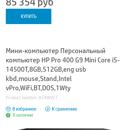
85 354
руб
КУПИТЬ
Мини-компьютер Персональный
компьютер HP Pro 400 G9 Mini Core i5-
14500T,8GB,512GB,eng usb
kbd,mouse,Stand,Intel
vPro,WiFi,BT,DOS,1Wty
Product number: A54WVET
В избранное
К сравнению
В наличии