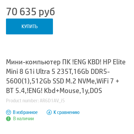
70 635
руб
КУПИТЬ
Мини-компьютер ПК !ENG KBD! HP Elite
Mini 8 G1i Ultra 5 235T,16Gb DDR5-
5600(1),512Gb SSD M.2 NVMe,WiFi 7 +
BT 5.4,!ENG! Kbd+Mouse,1y,DOS
Product number: AR6D1AV_i5
В избранное
К сравнению
В наличии