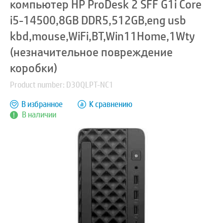
компьютер HP ProDesk 2 SFF G1i Core
i5-14500,8GB DDR5,512GB,eng usb
kbd,mouse,WiFi,BT,Win11Home,1Wty
(незначительное повреждение
коробки)
Product number: D30QLPT-NC1
В избранное
К сравнению
В наличии