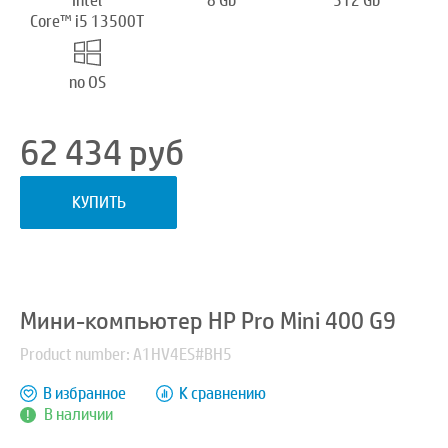
Intel
8 Gb
512 Gb
Core™ i5 13500T
no OS
62 434
руб
КУПИТЬ
Мини-компьютер HP Pro Mini 400 G9
Product number: A1HV4ES#BH5
В избранное
К сравнению
В наличии