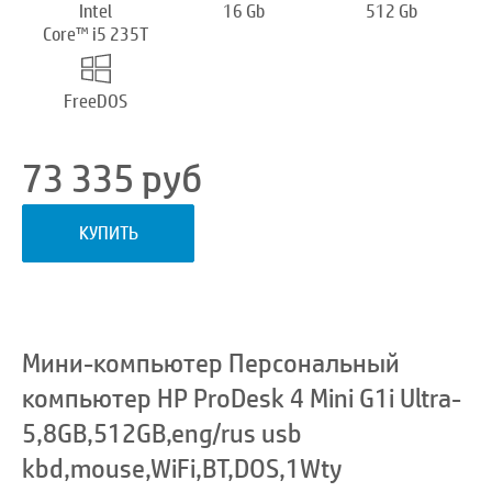
Intel
16 Gb
512 Gb
Core™ i5 235T
FreeDOS
73 335
руб
КУПИТЬ
Мини-компьютер Персональный
компьютер HP ProDesk 4 Mini G1i Ultra-
5,8GB,512GB,eng/rus usb
kbd,mouse,WiFi,BT,DOS,1Wty