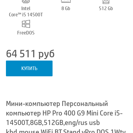
Intel
8 Gb
512 Gb
Core™ i5 14500T
FreeDOS
64 511
руб
КУПИТЬ
Мини-компьютер Персональный
компьютер HP Pro 400 G9 Mini Core i5-
14500T,8GB,512GB,eng/rus usb
kbd,mouse,WiFi,BT,Stand,vPro,DOS,1Wty