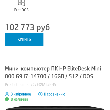
FreeDOS
102 773
руб
КУПИТЬ
Мини-компьютер ПК HP EliteDesk Mini
800 G9 I7-14700 / 16GB / 512 / DOS
Product number: C7FX9AT#BH5
В избранное
К сравнению
В наличии