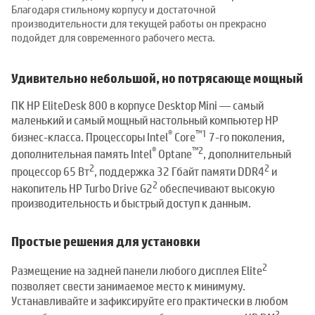
Благодаря стильному корпусу и достаточной
производительности для текущей работы он прекрасно
подойдет для современного рабочего места.
Удивительно небольшой, но потрясающе мощный
ПК HP EliteDesk 800 в корпусе Desktop Mini — самый
маленький и самый мощный настольный компьютер HP
®
™
1
бизнес-класса. Процессоры Intel
Core
7-го поколения,
®
™
2
дополнительная память Intel
Optane
, дополнительный
2
2
процессор 65 Вт
, поддержка 32 Гбайт памяти DDR4
и
2
накопитель HP Turbo Drive G2
обеспечивают высокую
производительность и быстрый доступ к данным.
Простые решения для установки
2
Размещение на задней панели любого дисплея Elite
позволяет свести занимаемое место к минимуму.
Устанавливайте и зафиксируйте его практически в любом
2