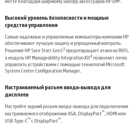
месте благодаря широкому набору аксессуаров HP DM
.
Высокий уровень безопасности и мощные
средства управления
Самые надежные и управляемые компьютеры компании HP
обеспечивают лучшую защиту и упрощенный контроль.
3
Решение HP Sure Start Gen3
предотвращает атаки на BIOS,
4
а модуль HP Manageability Integration Kit
позволяет легко
управлять устройствами с помощью технологий Microsoft
System Center Configuration Manager.
Настраиваемый разъем ввода-вывода для
дисплеев
Настройте задний разъем ввода-вывода для подключения
™
настраиваемого отображения VGA, DisplayPort
, HDMI или
™
™
USB Type-C
с DisplayPort
.