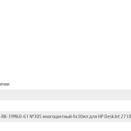
личии
S-RK-3YM60-61 №305 многоцветный 4x30мл для HP DeskJet 27