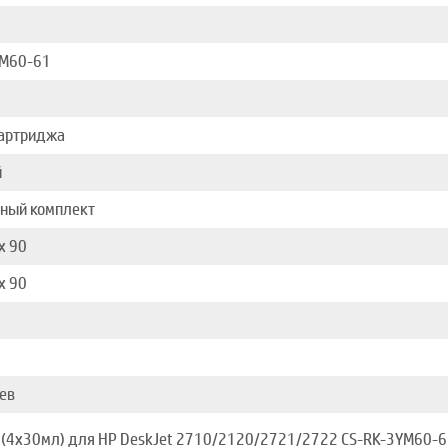
YM60-61
картриджа
й
ный комплект
x 90
x 90
ев
(4x30мл) для HP DeskJet 2710/2120/2721/2722 CS-RK-3YM60-61 