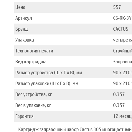
Цена
557
Артикул
CS-RK-3
Бренд
CACTUS
Упаковка
четыре 
Технология печати
Струйны
Вид картриджа
Заправоч
Размер устройства (Ш x Г x В), мм
90 x 210 
Размер упаковки (Ш x Г x В), мм
90 x 210 
Вес устройства, кг
0.357
Вес в упаковке, кг
0.357
Гарантия
12 месяц
Картридж заправочный набор Cactus 305 многоцветный 