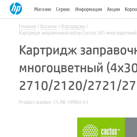
Магазин
Сервис
Информация
Акции
Корпо
Главная
Каталог
Картриджи
Картридж заправочный набор Cactus 305 многоцветны
Картридж заправочн
многоцветный (4x30
2710/2120/2721/27
Product number: CS-RK-3YM60-61