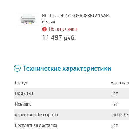
HP DeskJet 2710 (5AR83B) A4 WiFi
белый
Нет в наличии
11 497 руб.
Технические характеристики
Статус
Нет в на
По акции
Нет
Новинка
Нет
generation description
Cactus C
Бесплатная доставка
Нет