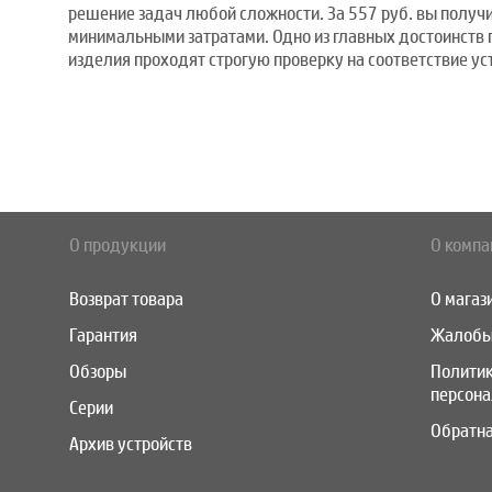
решение задач любой сложности. За 557 руб. вы получи
минимальными затратами. Одно из главных достоинств
изделия проходят строгую проверку на соответствие ус
О продукции
О компа
Возврат товара
О магаз
Гарантия
Жалобы
Обзоры
Полити
персон
Серии
Обратна
Архив устройств