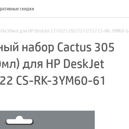
ративные скидки
й (4x30мл) для HP DeskJet 2710/2120/2721/2722 CS-RK-3YM60-
ый набор Cactus 305
мл) для HP DeskJet
22 CS-RK-3YM60-61